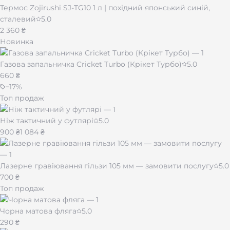
Термос Zojirushi SJ-TG10 1 л | похідний японський синій,
сталевий
5.0
2 360 ₴
Новинка
Газова запальничка Cricket Turbo (Крікет Турбо)
5.0
660 ₴
−
17
%
Топ продаж
Ніж тактичний у футлярі
5.0
900 ₴
1 084 ₴
Лазерне гравіювання гільзи 105 мм — замовити послугу
5.0
700 ₴
Топ продаж
Чорна матова фляга
5.0
290 ₴