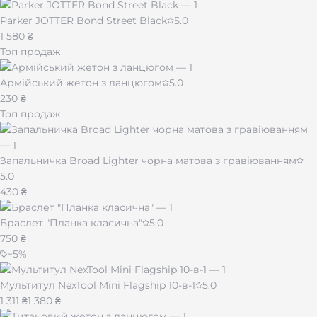
Parker JOTTER Bond Street Black
5.0
1 580 ₴
Топ продаж
Армійський жетон з ланцюгом
5.0
230 ₴
Топ продаж
Запальничка Broad Lighter чорна матова з гравіюванням
5.0
430 ₴
Браслет "Планка класична"
5.0
750 ₴
−
5
%
Мультитул NexTool Mini Flagship 10-в-1
5.0
1 311 ₴
1 380 ₴