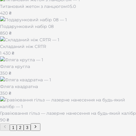
Титановий жетон з ланцюгом
5.0
420 ₴
Подарунковий набір 08
850 ₴
Складаний ніж CRTR
1 430 ₴
Фляга кругла
350 ₴
Фляга квадратна
350 ₴
Гравіювання гільз — лазерне нанесення на будь-який калібр
90 ₴
1
2
3