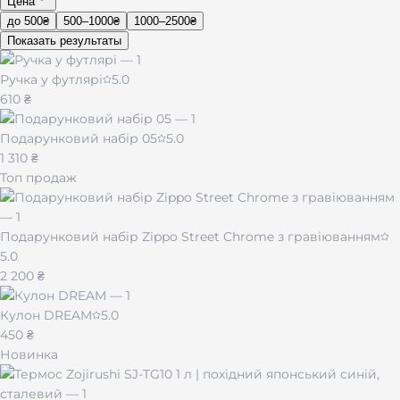
Цена
до 500₴
500–1000₴
1000–2500₴
Показать результаты
Ручка у футлярі
5.0
610 ₴
Подарунковий набір 05
5.0
1 310 ₴
Топ продаж
Подарунковий набір Zippo Street Chrome з гравіюванням
5.0
2 200 ₴
Кулон DREAM
5.0
450 ₴
Новинка