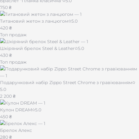
Браслет "Планка класична"
5.0
750 ₴
Титановий жетон з ланцюгом
5.0
420 ₴
Топ продаж
Шкіряний брелок Steel & Leather
5.0
430 ₴
Топ продаж
Подарунковий набір Zippo Street Chrome з гравіюванням
5.0
2 200 ₴
Кулон DREAM
5.0
450 ₴
Брелок Алекс
280 ₴