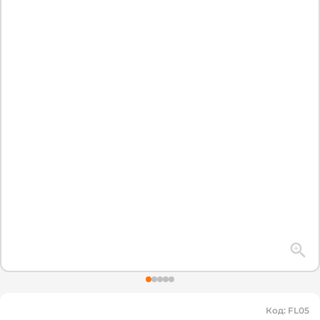
Код
:
FL05