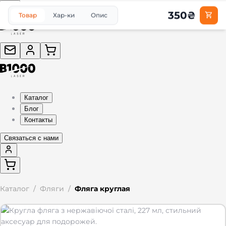
350
₴
Товар
Хар-ки
Опис
Каталог
Блог
Контакты
Связаться с нами
Каталог
/
Фляги
/
Фляга круглая