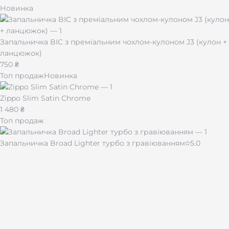
Новинка
Запальничка BIC з преміальним чохлом-кулоном J3 (кулон +
ланцюжок)
750 ₴
Топ продаж
Новинка
Zippo Slim Satin Chrome
1 480 ₴
Топ продаж
Запальничка Broad Lighter турбо з гравіюванням
5.0
430 ₴
Чашка для кави "Імпресія" 510 мл
480 ₴
Лазерная гравировка на подарках и сувенирах по всей