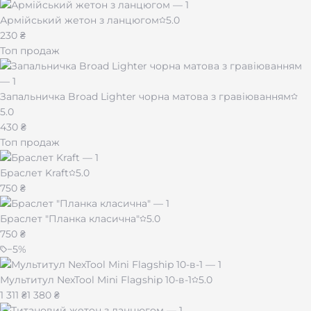
Армійський жетон з ланцюгом
5.0
230 ₴
Топ продаж
Запальничка Broad Lighter чорна матова з гравіюванням
5.0
430 ₴
Топ продаж
Браслет Kraft
5.0
750 ₴
Браслет "Планка класична"
5.0
750 ₴
−
5
%
Мультитул NexTool Mini Flagship 10-в-1
5.0
1 311 ₴
1 380 ₴