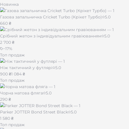
Новинка
Газова запальничка Cricket Turbo (Крікет Турбо)
5.0
660 ₴
Срібний жетон з індивідуальним гравіюванням
5.0
2 700 ₴
−
17
%
Топ продаж
Ніж тактичний у футлярі
5.0
900 ₴
1 084 ₴
Топ продаж
Чорна матова фляга
5.0
290 ₴
Parker JOTTER Bond Street Black
5.0
1 580 ₴
Топ продаж