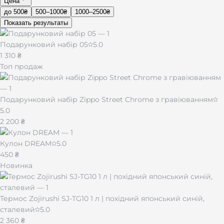
Цена
до 500₴
500–1000₴
1000–2500₴
Показать результаты
Подарунковий набір 05
5.0
1 310 ₴
Топ продаж
Подарунковий набір Zippo Street Chrome з гравіюванням
5.0
2 200 ₴
Кулон DREAM
5.0
450 ₴
Новинка
Термос Zojirushi SJ-TG10 1 л | похідний японський синій,
сталевий
5.0
2 360 ₴