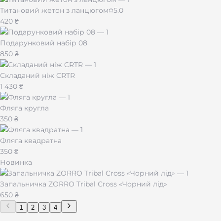
Титановий жетон з ланцюгом
5.0
420 ₴
Подарунковий набір 08
850 ₴
Складаний ніж CRTR
1 430 ₴
Фляга кругла
350 ₴
Фляга квадратна
350 ₴
Новинка
Запальничка ZORRO Tribal Cross «Чорний лід»
650 ₴
1
2
3
4