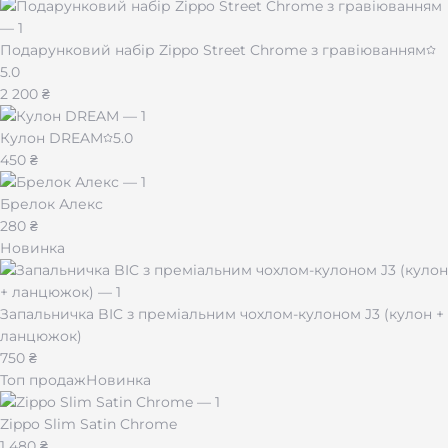
Подарунковий набір Zippo Street Chrome з гравіюванням
5.0
2 200 ₴
Кулон DREAM
5.0
450 ₴
Брелок Алекс
280 ₴
Новинка
Запальничка BIC з преміальним чохлом-кулоном J3 (кулон +
ланцюжок)
750 ₴
Топ продаж
Новинка
Zippo Slim Satin Chrome
1 480 ₴