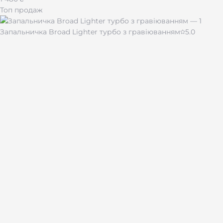
Топ продаж
Запальничка Broad Lighter турбо з гравіюванням
5.0
430 ₴
Чашка для кави "Імпресія" 510 мл
480 ₴
Лазерная гравировка на подарках и сувенирах по всей
Украине.
Каталог
Брелоки
Браслеты
Зажигалки
Жетоны
Ножи