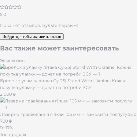
комплекте — фирменный металлический футляр
Cricket, запасной кремень и металлический брелок-
инструмент для обслуживания — его можно повесить
5.0
на ключи и всегда иметь под рукой.
Пока нет отзывов. Будьте первым!
Популярный подарок мужу, другу, коллеге или
военному. Гравировка выполняется мастерами B1000
Войдите, чтобы оставить отзыв
в Житомире с доставкой по всей Украине.
Вас также может заинтересовать
Эксклюзив
Брелок з уламку літака Су-25| Stand With Ukraine| Кожна
покупка уламку — донат на потреби ЗСУ
2 000 ₴
Лазерне гравіювання гільзи 105 мм — замовити послугу
5.0
700 ₴
−
17
%
Топ продаж