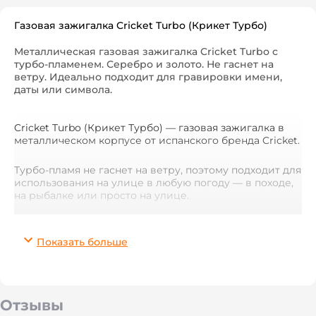
Газовая зажигалка Cricket Turbo (Крикет Турбо)
Металлическая газовая зажигалка Cricket Turbo с
турбо-пламенем. Серебро и золото. Не гаснет на
ветру. Идеально подходит для гравировки имени,
даты или символа.
Cricket Turbo (Крикет Турбо) — газовая зажигалка в
металлическом корпусе от испанского бренда Cricket.
Турбо-пламя не гаснет на ветру, поэтому подходит для
использования на улице в любую погоду — в походе,
на рыбалке или просто на улице.
Металлическая поверхность идеально подходит для
лазерной гравировки. Нанесите имя, позывной, дату,
Показать больше
координаты, особый символ или даже фотографию —
и обычная зажигалка превращается в уникальный
подарок.
Отзывы
Доступна в двух цветах: серебристом и золотистом. В