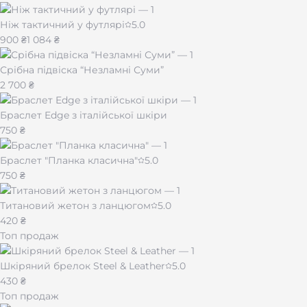
Ніж тактичний у футлярі
5.0
900 ₴
1 084 ₴
Срібна підвіска “Незламні Суми”
2 700 ₴
Браслет Edge з італійської шкіри
750 ₴
Браслет "Планка класична"
5.0
750 ₴
Титановий жетон з ланцюгом
5.0
420 ₴
Топ продаж
Шкіряний брелок Steel & Leather
5.0
430 ₴
Топ продаж