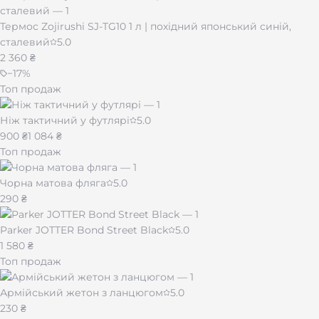
Термос Zojirushi SJ-TG10 1 л | похідний японський синій,
сталевий
5.0
2 360 ₴
−
17
%
Топ продаж
Ніж тактичний у футлярі
5.0
900 ₴
1 084 ₴
Топ продаж
Чорна матова фляга
5.0
290 ₴
Parker JOTTER Bond Street Black
5.0
1 580 ₴
Топ продаж
Армійський жетон з ланцюгом
5.0
230 ₴