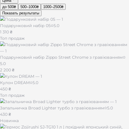
Цена
до 500₴
500–1000₴
1000–2500₴
Показать результаты
Подарунковий набір 05
5.0
1 310 ₴
Топ продаж
Подарунковий набір Zippo Street Chrome з гравіюванням
5.0
2 200 ₴
Кулон DREAM
5.0
450 ₴
Топ продаж
Запальничка Broad Lighter турбо з гравіюванням
5.0
430 ₴
Новинка