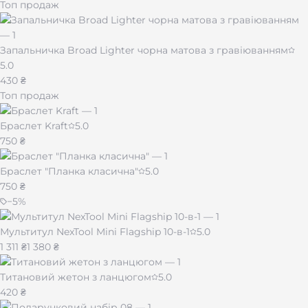
Топ продаж
Запальничка Broad Lighter чорна матова з гравіюванням
5.0
430 ₴
Топ продаж
Браслет Kraft
5.0
750 ₴
Браслет "Планка класична"
5.0
750 ₴
−
5
%
Мультитул NexTool Mini Flagship 10-в-1
5.0
1 311 ₴
1 380 ₴
Титановий жетон з ланцюгом
5.0
420 ₴