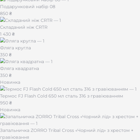
Подарунковий набір 08
850 ₴
Складаний ніж CRTR
1 430 ₴
Фляга кругла
350 ₴
Фляга квадратна
350 ₴
Новинка
Термос FJ Flash Cold 650 мл сталь 316 з гравіюванням
950 ₴
Новинка
Запальничка ZORRO Tribal Cross «Чорний лід» з хрестом +
гравіювання