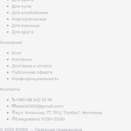
чаще всего выбирают для отца:
Для кума
Для влюблённых
Брелок с именем — такая мелочь, а папа
Корпоративные
будет каждый день вспоминать о тебе, когда
Для военных
достанет ключи. Можно добавить имена
Для друга
детей или внуков.
Компания
Зажигалка с гравировкой — ну, это же
классика! Мой дед до сих пор носит ту,
Блог
которую ему подарили 30 лет назад. Дата
Контакты
рождения, монограмма или короткая фраза.
Доставка и оплата
Публичная оферта
Карманный нож — практичный выбор для
Конфиденциальность
активного папы, рыбака или дачника.
Наносим гравировку на лезвие или рукоятку.
Контакты
Жетон с надписью — небольшой
металлический сувенир, который удобно
+380 68 542 53 95
носить в кошельке. Популярный формат для
laserb1000@gmail.com
теплых посланий от детей.
вул. Київська, 77, ТРЦ "Глобал", Житомир
Ежедневно 10:00–20:00
Подарочный набор — брелок и зажигалка
или жетон и браслет в упаковке. Все в одной
© 2026 B1000 — Лазерная гравировка