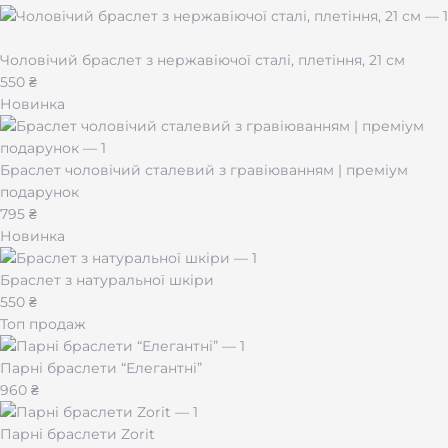
Чоловічий браслет з нержавіючої сталі, плетіння, 21 см
550 ₴
Новинка
Браслет чоловічий сталевий з гравіюванням | преміум
подарунок
795 ₴
Новинка
Браслет з натуральної шкіри
550 ₴
Топ продаж
Парні браслети “Елегантні”
960 ₴
Парні браслети Zorit