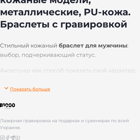
металлические, PU-кожа.
Браслеты с гравировкой
Стильный кожаный
браслет для мужчины
:
выбор, подчеркивающий статус.
Аксессуар как способ показать свой характер,
внутреннюю силу и чувство стиля.
Показать больше
Кожаный браслет
на руку — выбор тех, кто
ценит классику и живет в современном ритме.
Сочетается с часами, костюмом или обычной
Лазерная гравировка на подарках и сувенирах по всей
футболкой, создавая гармоничный и
Украине.
целостный образ.