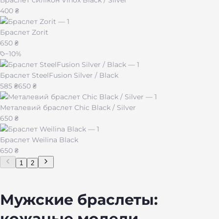
Браслет силікон Vinox Black / Silver
400 ₴
Браслет Zorit
650 ₴
−
10
%
Браслет SteelFusion Silver / Black
585 ₴
650 ₴
Металевий браслет Сhic Black / Silver
650 ₴
Браслет Weilina Black
650 ₴
1
2
Мужские браслеты:
кожаные модели,