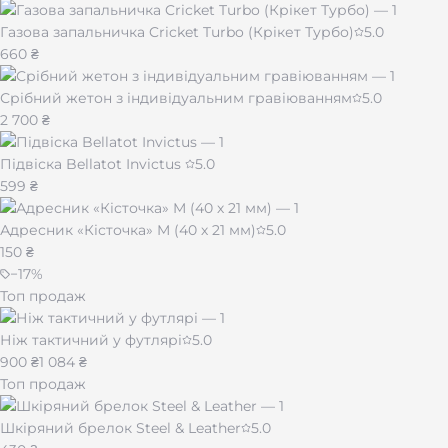
Газова запальничка Cricket Turbo (Крікет Турбо)
5.0
660 ₴
Срібний жетон з індивідуальним гравіюванням
5.0
2 700 ₴
Підвіска Bellatot Invictus
5.0
599 ₴
Адресник «Кісточка» M (40 х 21 мм)
5.0
150 ₴
−
17
%
Топ продаж
Ніж тактичний у футлярі
5.0
900 ₴
1 084 ₴
Топ продаж
Шкіряний брелок Steel & Leather
5.0