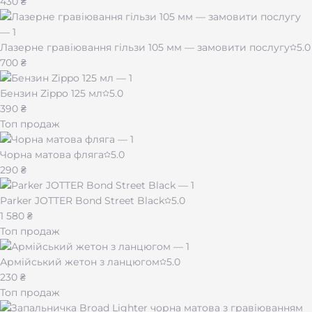
430 ₴
Лазерне гравіювання гільзи 105 мм — замовити послугу
5.0
700 ₴
Бензин Zippo 125 мл
5.0
390 ₴
Топ продаж
Чорна матова фляга
5.0
290 ₴
Parker JOTTER Bond Street Black
5.0
1 580 ₴
Топ продаж
Армійський жетон з ланцюгом
5.0
230 ₴
Топ продаж