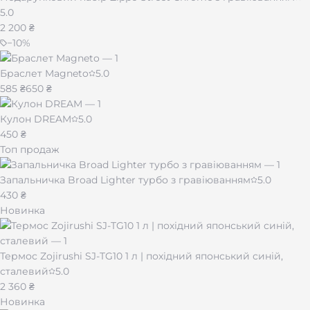
5.0
2 200 ₴
−
10
%
Браслет Magneto
5.0
585 ₴
650 ₴
Кулон DREAM
5.0
450 ₴
Топ продаж
Запальничка Broad Lighter турбо з гравіюванням
5.0
430 ₴
Новинка
Термос Zojirushi SJ-TG10 1 л | похідний японський синій,
сталевий
5.0
2 360 ₴
Новинка