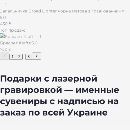
Запальничка Broad Lighter чорна матова з гравіюванням
5.0
430 ₴
Топ продаж
Браслет Kraft
5.0
750 ₴
...
1
2
8
Подарки с лазерной
гравировкой — именные
сувениры с надписью на
заказ по всей Украине