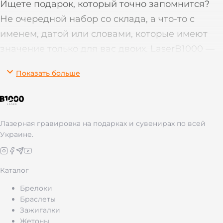
Ищете подарок, который точно запомнится?
Не очередной набор со склада, а что-то с
именем, датой или словами, которые имеют
значение только для вас двоих. LaserB1000 —
это магазин именных подарков с лазерной
Показать больше
гравировкой на металле и коже. Брелки,
фляги, жетоны, зажигалки, ножи, термосы —
любая вещь становится особенной, когда на
ней появляется ваша надпись.
Лазерная гравировка на подарках и сувенирах по всей
Украине.
6 лет на рынке. Более 21 000 клиентов по всей
Украине. Изготовление — 1 рабочий день.
Каталог
Доставка «Новой Почтой», «Укрпочтой» или в
Брелоки
отделение «Розетки». Заказывайте онлайн —
Браслеты
забирайте там, где вам удобно.
Зажигалки
Жетоны