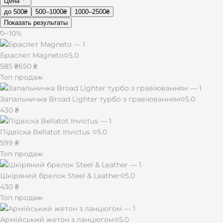
Цена
до 500₴
500–1000₴
1000–2500₴
Показать результаты
−
10
%
Браслет Magneto
5.0
585 ₴
650 ₴
Топ продаж
Запальничка Broad Lighter турбо з гравіюванням
5.0
430 ₴
Підвіска Bellatot Invictus
5.0
599 ₴
Топ продаж
Шкіряний брелок Steel & Leather
5.0
430 ₴
Топ продаж
Армійський жетон з ланцюгом
5.0