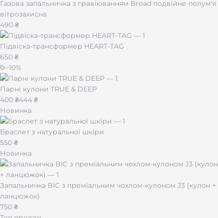
Газова запальничка з гравіюванням Broad подвійне полум'я
вітрозахисна
490 ₴
Підвіска-трансформер HEART-TAG
650 ₴
−
10
%
Парні кулони TRUE & DEEP
400 ₴
444 ₴
Новинка
Браслет з натуральної шкіри
550 ₴
Новинка
Запальничка BIC з преміальним чохлом-кулоном J3 (кулон +
ланцюжок)
750 ₴
Топ продаж