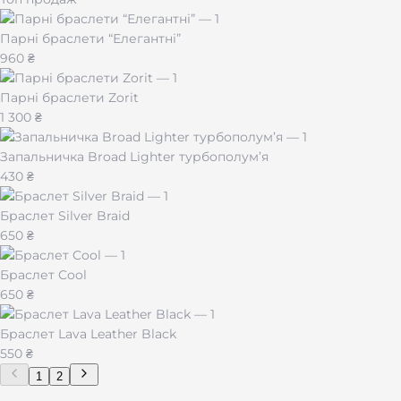
Парні браслети “Елегантні”
960 ₴
Парні браслети Zorit
1 300 ₴
Запальничка Broad Lighter турбополум’я
430 ₴
Браслет Silver Braid
650 ₴
Браслет Cool
650 ₴
Браслет Lava Leather Black
550 ₴
1
2