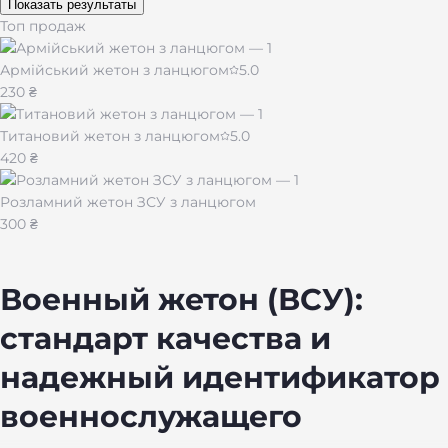
Показать результаты
Топ продаж
Армійський жетон з ланцюгом
5.0
230 ₴
Титановий жетон з ланцюгом
5.0
420 ₴
Розламний жетон ЗСУ з ланцюгом
300 ₴
Военный жетон (ВСУ):
стандарт качества и
надежный идентификатор
военнослужащего