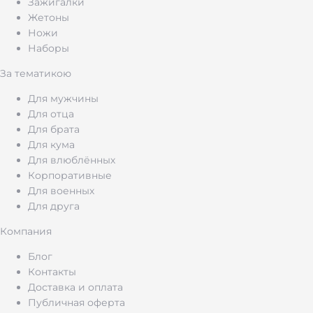
Зажигалки
истиранию. Наши
армейские жетоны
Жетоны
Ножи
выдерживают экстремальные температуры,
Наборы
воду и механические нагрузки — ваш личный
За тематикою
идентификатор, который останется с вами
навсегда.
Для мужчины
Для отца
Для брата
Для кума
«Жетоны ВСУ стандарт»:
Для влюблённых
что должен знать каждый
Корпоративные
Для военных
военнослужащий
Для друга
Компания
Официальный
жетон ЗСУ стандарт
Блог
Контакты
изготавливается из
нержавеющей стали
Доставка и оплата
марки 304 или 316
, что обеспечивает
Публичная оферта