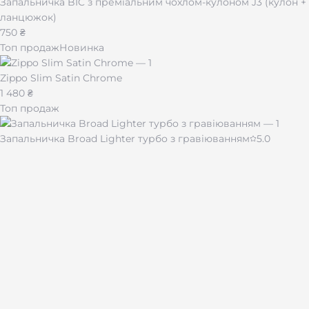
Запальничка BIC з преміальним чохлом-кулоном J3 (кулон +
ланцюжок)
750 ₴
Топ продаж
Новинка
Zippo Slim Satin Chrome
1 480 ₴
Топ продаж
Запальничка Broad Lighter турбо з гравіюванням
5.0
430 ₴
Чашка для кави "Імпресія" 510 мл
480 ₴
Лазерная гравировка на подарках и сувенирах по всей
Украине.