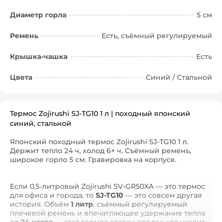
Диаметр горла
5 см
Ремень
Есть, съёмный регулируемый
Крышка-чашка
Есть
Цвета
Синий / Стальной
Термос Zojirushi SJ-TG10 1 л | походный японский
синий, стальной
Японский походный термос Zojirushi SJ-TG10 1 л.
Держит тепло 24 ч, холод 6+ ч. Съёмный ремень,
широкое горло 5 см. Гравировка на корпусе.
Если 0,5-литровый Zojirushi SV-GR50XA — это термос
для офиса и города, то
SJ-TG10
— это совсем другая
история. Объём
1 литр
, съёмный регулируемый
плечевой ремень и впечатляющее удержание тепла