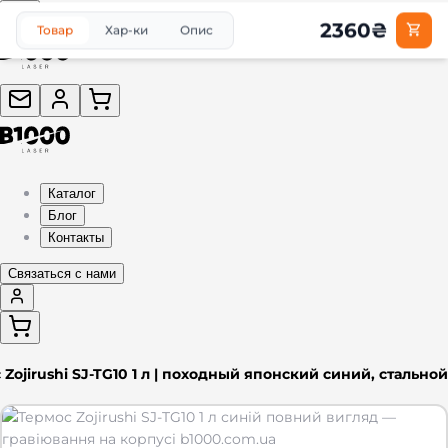
2360
₴
Товар
Хар-ки
Опис
Каталог
Блог
Контакты
Связаться с нами
 Zojirushi SJ-TG10 1 л | походный японский синий, стальной