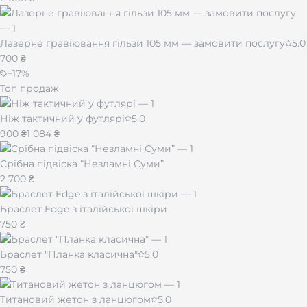
Гравировка
На металлическом корпусе термоса
доступно нанесение персональной гравировки —
имя, позывной, дата или логотип подразделения.
Лазерне гравіювання гільзи 105 мм — замовити послугу
5.0
Практичный и долговечный подарок для военного,
700 ₴
охотника, туриста или коллеги. Услуга гравировки
−
17
%
предоставляется отдельно на b1000.com.ua.
Топ продаж
Ніж тактичний у футлярі
5.0
900 ₴
1 084 ₴
Срібна підвіска “Незламні Суми”
2 700 ₴
Браслет Edge з італійської шкіри
750 ₴
Браслет "Планка класична"
5.0
750 ₴
Титановий жетон з ланцюгом
5.0