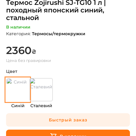
Термос Zojirushi SJ-TG10 1 л |
походный японский синий,
стальной
В наличии
Категория
:
Термосы/термокружки
2360
₴
Цена без гравировки
Цвет
Синій
Сталевий
Быстрый заказ