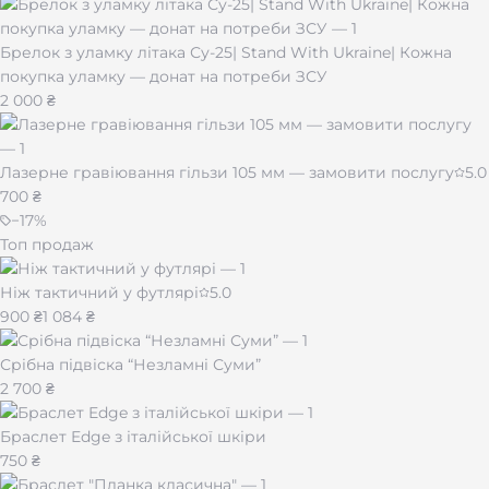
Изготовлен из
высококачественного титана ВТ-1-0
Брелок з уламку літака Су-25| Stand With Ukraine| Кожна
Легкий и прочный, устойчивый к коррозии
покупка уламку — донат на потреби ЗСУ
Цепь 60 см в комплекте
2 000 ₴
Возможность нанесения
гравировки
(данные,
герб, надпись)
Не темнеет и не вызывает аллергии
Лазерне гравіювання гільзи 105 мм — замовити послугу
5.0
Упаковка – стильна коробка, готова для подарунку
700 ₴
−
17
%
Топ продаж
Ніж тактичний у футлярі
5.0
900 ₴
1 084 ₴
Срібна підвіска “Незламні Суми”
2 700 ₴
Браслет Edge з італійської шкіри
750 ₴