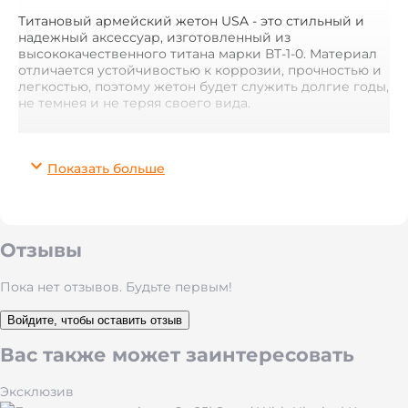
Титановый армейский жетон USA - это стильный и
надежный аксессуар, изготовленный из
высококачественного титана марки ВТ-1-0. Материал
отличается устойчивостью к коррозии, прочностью и
легкостью, поэтому жетон будет служить долгие годы,
не темнея и не теряя своего вида.
В комплекте идет цепь длиной 60 см, которая не
темнеет и легко укорачивается. На жетон можно
Показать больше
нанести
персональные данные, герб, символику или
индивидуальную надпись
с помощью лазерной
гравировки, что делает его уникальным подарком
или памятной вещью.
Отзывы
Титановый жетон станет отличным выбором для
военных, ветеранов, патриотов и коллекционеров.
Пока нет отзывов. Будьте первым!
Благодаря классическому дизайну и матовой
поверхности он сочетает практичность и эстетику.
Войдите, чтобы оставить отзыв
Особенно такой подарок подойдет для мужчин,
Вас также может заинтересовать
которые ценят силу, выносливость и символизм.
Эксклюзив
Характеристики