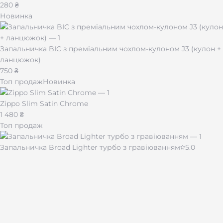
280 ₴
Новинка
Запальничка BIC з преміальним чохлом-кулоном J3 (кулон +
ланцюжок)
750 ₴
Топ продаж
Новинка
Zippo Slim Satin Chrome
1 480 ₴
Топ продаж
Запальничка Broad Lighter турбо з гравіюванням
5.0
430 ₴
Чашка для кави "Імпресія" 510 мл
480 ₴