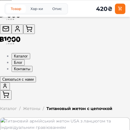
420
₴
Товар
Хар-ки
Опис
Каталог
Блог
Контакты
Связаться с нами
Каталог
/
Жетоны
/
Титановый жетон с цепочкой