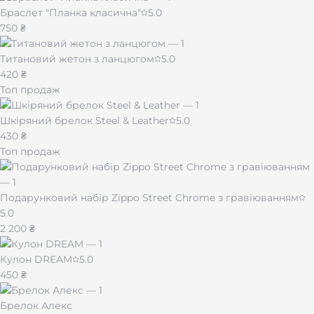
Браслет "Планка класична"
5.0
750 ₴
Титановий жетон з ланцюгом
5.0
420 ₴
Топ продаж
Шкіряний брелок Steel & Leather
5.0
430 ₴
Топ продаж
Подарунковий набір Zippo Street Chrome з гравіюванням
5.0
2 200 ₴
Кулон DREAM
5.0
450 ₴
Брелок Алекс