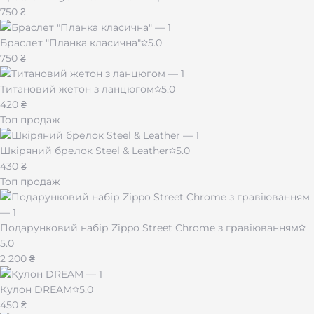
ручки 11-в-1:
750 ₴
Компактный EDC-инструмент — всегда под рукой
Браслет "Планка класична"
5.0
Выдерживает интенсивное использование
750 ₴
Металлический корпус, не боящийся падений
Легко разбирается и собирается
Титановий жетон з ланцюгом
5.0
Практичный подарок мужчине, военному, туристу,
420 ₴
водителю
Топ продаж
Подходит для длительных условий эксплуатации
Шкіряний брелок Steel & Leather
5.0
430 ₴
Топ продаж
Подарунковий набір Zippo Street Chrome з гравіюванням
5.0
2 200 ₴
Кулон DREAM
5.0
450 ₴