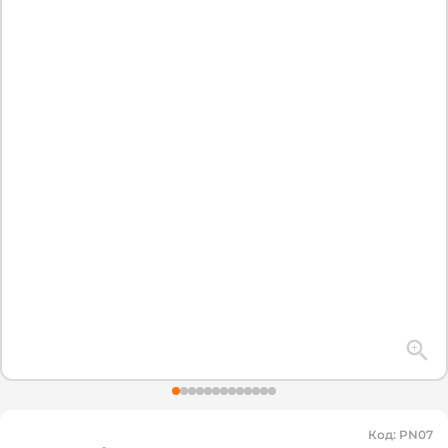
Код
:
PN07