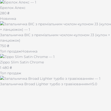
Брелок Алекс
280 ₴
Новинка
Запальничка BIC з преміальним чохлом-кулоном J3 (кулон +
ланцюжок)
750 ₴
Топ продаж
Новинка
Zippo Slim Satin Chrome
1 480 ₴
Топ продаж
Запальничка Broad Lighter турбо з гравіюванням
5.0
430 ₴
Чашка для кави "Імпресія" 510 мл
480 ₴