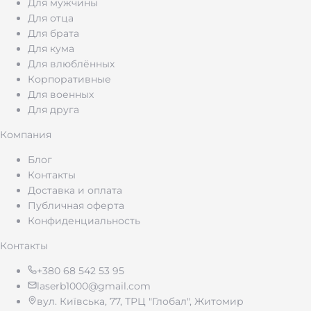
Для мужчины
Металлическая ручка в футляре — один из
Для отца
самых популярных подарочных форматов. Она
Для брата
Для кума
выглядит сдержанно, солидно и сразу создаёт
Для влюблённых
ощущение полноценного презента.
Корпоративные
Для военных
Преимущества такого варианта:
Для друга
Компания
прочный металлический корпус;
приятный вес и баланс в руке.
Блог
Контакты
Ручка в футляре подходит для деловых
Доставка и оплата
подарков, благодарностей, наград или как
Публичная оферта
универсальный презент без лишних слов.
Конфиденциальность
Контакты
Гравировка: персонализация ручки
+380 68 542 53 95
и эмоциональный подарок
laserb1000@gmail.com
вул. Київська, 77, ТРЦ "Глобал", Житомир