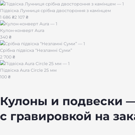
Підвіска Лунниця срібна двостороння з камінцем
1 686 ₴
2 107 ₴
Кулон-конверт Aura
340 ₴
Срібна підвіска “Незламні Суми”
2 700 ₴
Підвіска Aura Circle 25 мм
100 ₴
Кулоны и подвески 
с гравировкой на зак