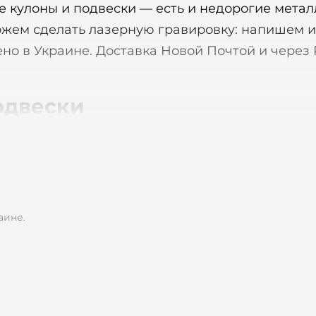
ые кулоны и подвески — есть и недорогие мета
жем сделать лазерную гравировку: напишем им
но в Украине. Доставка Новой Почтой и через
одвески
ые дизайнерские украшения из нержавеющей и
дневного ношения. На большинство из них можн
аине.
3 мм | Вес: 14 г | Цвет: серебристый или черны
ная поверхность — идеально подходит для ла