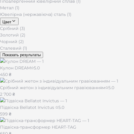
Гіпоалергенний ювелірний сплав (1)
Метал (1)
Ювелірна (нержавіюча) сталь (1)
Цвет
Срібний (3)
Золотий (2)
Чорний (2)
Сталевий (1)
Показать результаты
Кулон DREAM
5.0
450 ₴
Срібний жетон з індивідуальним гравіюванням
5.0
2 700 ₴
Підвіска Bellatot Invictus
5.0
599 ₴
Підвіска-трансформер HEART-TAG
650 ₴