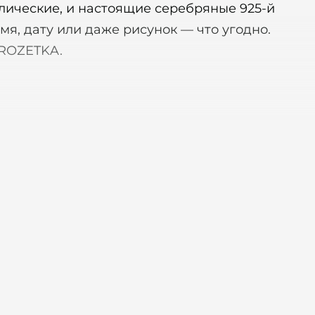
ллические, и настоящие серебряные 925-й
я, дату или даже рисунок — что угодно.
 ROZETKA.
ли медицинской стали. Они не вызывают
о нанести гравировку.
й | Цепочка: 60 см, плетение «бельцер» |
зерной гравировки. Можно нанести портрет в