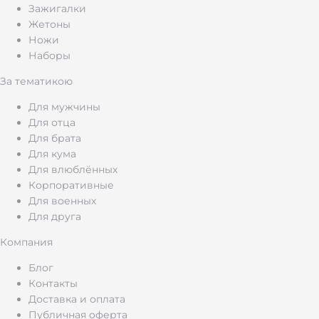
Зажигалки
технике «гравировка глаз», герб, трезубец, ор
Жетоны
Ножи
Брелок-трансформер HEART-TAG — 6
Наборы
За тематикою
Материал:
медицинская сталь 316L (гипоаллерге
Для мужчины
плетение | Производитель: Китай
Для отца
Для брата
Интересная штука — украшение, которое меняе
Для кума
сердечко. Думаю, на 14 февраля или на годов
Для влюблённых
Корпоративные
Для военных
Парные кулоны TRUE & DEEP — 400 г
Для друга
Компания
В комплект
входят два кулона — меч и сердц
коробка TRUE & DEEP с гравировкой
Блог
Контакты
Доставка и оплата
Парные кулоны в стиле Sweet Cool — меч и сер
Публичная оферта