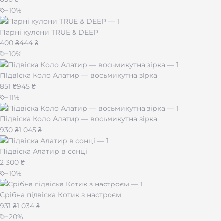
−
10
%
Парні кулони TRUE & DEEP
400 ₴
444 ₴
−
10
%
Підвіска Коло Алатир — восьмикутна зірка
851 ₴
945 ₴
−
11
%
Підвіска Коло Алатир — восьмикутна зірка
930 ₴
1 045 ₴
Підвіска Алатир в сонці
2 300 ₴
−
10
%
Срібна підвіска Котик з настроєм
931 ₴
1 034 ₴
−
20
%