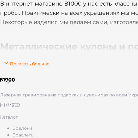
В интернет-магазине B1000 у нас есть классн
пробы. Практически на всех украшениях мы мо
Некоторые изделия мы делаем сами, изготовле
Металлические кулоны и п
Показать больше
Металлические подвески B1000 — это стильн
аллергии, служат долго и подходят для повсе
Кулон DREAM — 450 грн
Лазерная гравировка на подарках и сувенирах по всей Укр
Материал
: нержавеющая сталь | Размер: 40×10×
Каталог
Упаковка: стильный черный мешочек
Брелоки
Прямоугольный лаконичный кулон-жетон — ров
Браслеты