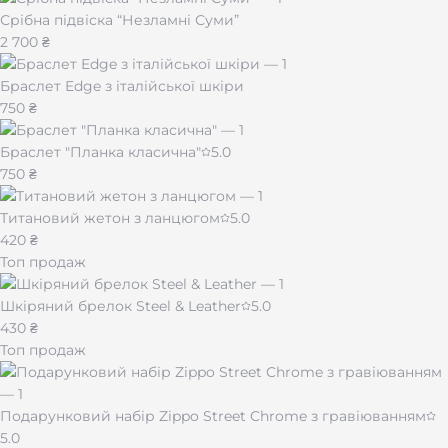
Срібна підвіска “Незламні Суми”
2 700 ₴
Браслет Edge з італійської шкіри
750 ₴
Браслет "Планка класична"
5.0
750 ₴
Титановий жетон з ланцюгом
5.0
420 ₴
Топ продаж
Шкіряний брелок Steel & Leather
5.0
430 ₴
Топ продаж
Подарунковий набір Zippo Street Chrome з гравіюванням
5.0