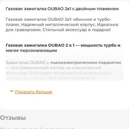
Газовая зажигалка OUBAO 2в1 с двойным пламенем
Газовая зажигалка OUBAO 2в1: обычное и турбо-
пламя. Надежный металлический корпус. Идеальна
для гравировки. Стильный аксессуар в подарок!
Газовая зажигалка OUBAO 2 в 1 — мощность турбо и
магия персонализации
Зажигалка OUBAO с
пьезоэлектрическим поджигом
— это современный взгляд на классический
аксессуар. Благодаря продуманной конструкции,
модель предлагает
два режима пламени
:
стандартное для повседневных нужд и мощное турбо-
пламя, которое не боится ветра. Прочный
Показать больше
металлический корпус в цвете «темный графит»
выглядит солидно и надежно.
Идеальная основа для лазерной гравировки
Эта
модель специально подобрана для нанесения
Отзывы
индивидуальных изображений и текстов.
Металлическая поверхность обеспечивает идеальную