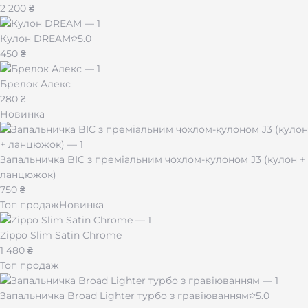
2 200 ₴
Кулон DREAM
5.0
450 ₴
Брелок Алекс
280 ₴
Новинка
Запальничка BIC з преміальним чохлом-кулоном J3 (кулон +
ланцюжок)
750 ₴
Топ продаж
Новинка
Zippo Slim Satin Chrome
1 480 ₴
Топ продаж
Запальничка Broad Lighter турбо з гравіюванням
5.0