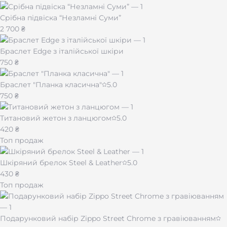
Срібна підвіска “Незламні Суми”
2 700 ₴
Браслет Edge з італійської шкіри
750 ₴
Браслет "Планка класична"
5.0
750 ₴
Титановий жетон з ланцюгом
5.0
420 ₴
Топ продаж
Шкіряний брелок Steel & Leather
5.0
430 ₴
Топ продаж
Подарунковий набір Zippo Street Chrome з гравіюванням