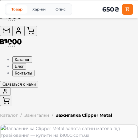
650
₴
Товар
Хар-ки
Опис
Каталог
Блог
Контакты
Связаться с нами
Каталог
/
Зажигалки
/
Зажигалка Clipper Metal