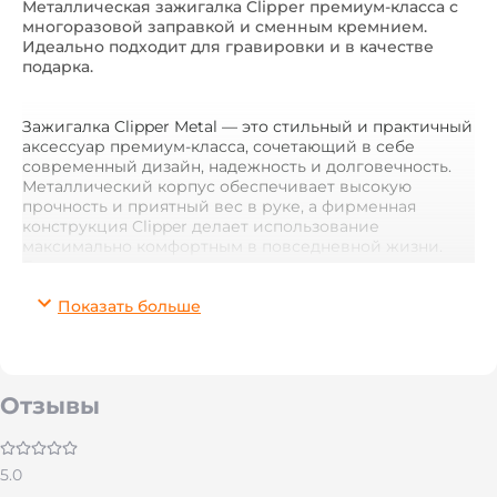
Металлическая зажигалка Clipper премиум-класса с
многоразовой заправкой и сменным кремнием.
Идеально подходит для гравировки и в качестве
подарка.
Зажигалка Clipper Metal — это стильный и практичный
аксессуар премиум-класса, сочетающий в себе
современный дизайн, надежность и долговечность.
Металлический корпус обеспечивает высокую
прочность и приятный вес в руке, а фирменная
конструкция Clipper делает использование
максимально комфортным в повседневной жизни.
Благодаря элегантному внешнему виду и
качественному исполнению такая зажигалка станет
прекрасным подарком для мужа, друга, коллеги или
Показать больше
близкого человека.
Clipper Metal поддерживает многократную заправку и
оснащена сменным кремнием, что значительно
Отзывы
продлевает срок службы изделия. Это не одноразовая
зажигалка, а надежный аксессуар, которым можно
пользоваться годами. Металлическая поверхность
идеально подходит для лазерной гравировки,
5.0
поэтому эту модель часто выбирают для