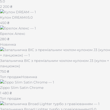
5.0
2 200 ₴
Кулон DREAM
5.0
450 ₴
Брелок Алекс
280 ₴
Новинка
Запальничка BIC з преміальним чохлом-кулоном J3 (кулон +
ланцюжок)
750 ₴
Топ продаж
Новинка
Zippo Slim Satin Chrome
1 480 ₴
Топ продаж
Запальничка Broad Lighter турбо з гравіюванням
5.0