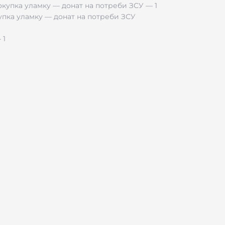
купка уламку — донат на потреби ЗСУ
сторожны.
 пламя.
это предотвращает утечку газа.