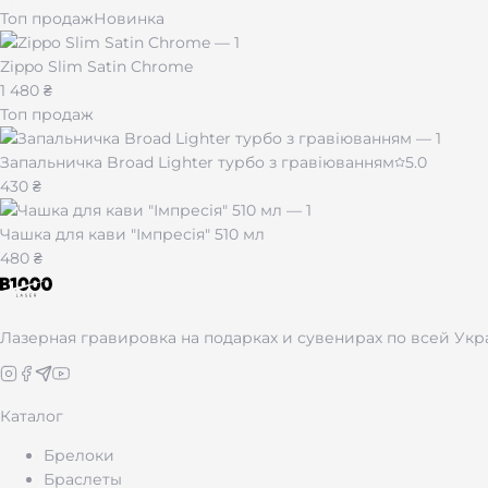
Топ продаж
Новинка
Zippo Slim Satin Chrome
1 480 ₴
Топ продаж
Запальничка Broad Lighter турбо з гравіюванням
5.0
430 ₴
Чашка для кави "Імпресія" 510 мл
480 ₴
Лазерная гравировка на подарках и сувенирах по всей Укр
Каталог
Брелоки
Браслеты