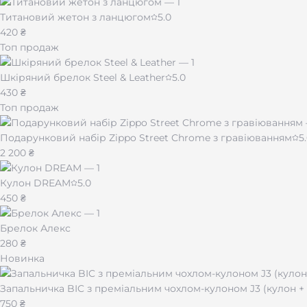
Титановий жетон з ланцюгом
5.0
420 ₴
Топ продаж
Шкіряний брелок Steel & Leather
5.0
430 ₴
Топ продаж
Подарунковий набір Zippo Street Chrome з гравіюванням
5
2 200 ₴
Кулон DREAM
5.0
450 ₴
Брелок Алекс
280 ₴
Новинка
Запальничка BIC з преміальним чохлом-кулоном J3 (кулон 
750 ₴