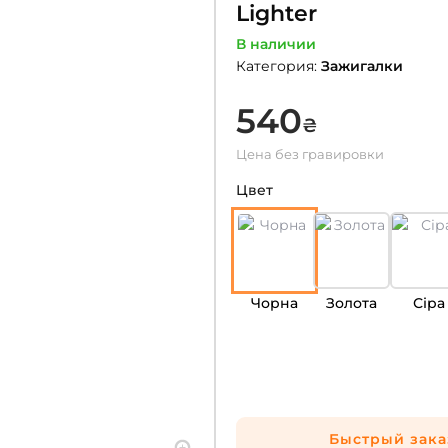
Lighter
В наличии
Категория
:
Зажигалки
540
₴
Цена без гравировки
Цвет
Чорна
Золота
Сіра
Быстрый зака