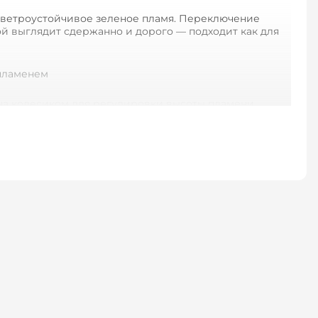
е ветроустойчивое зеленое пламя. Переключение
й выглядит сдержанно и дорого — подходит как для
ена колесиком для регулировки высоты пламени.
й надписи.