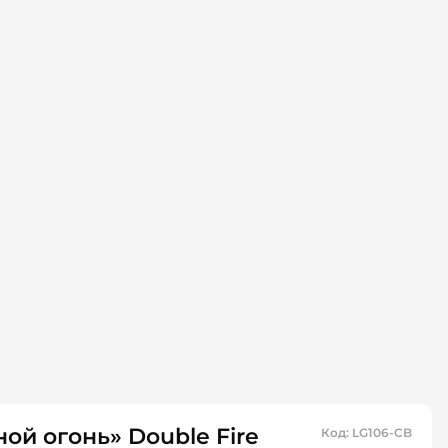
ой огонь» Double Fire
Код
:
LG106-CB