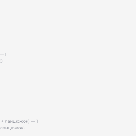
.0
+ ланцюжок)