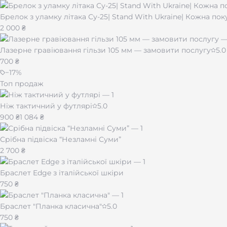
Брелок з уламку літака Су-25| Stand With Ukraine| Кожна по
Правила использования
2 000 ₴
Открытие крышки приводит к подаче газа — будьте о
Лазерне гравіювання гільзи 105 мм — замовити послугу
5.0
После использования закройте крышку — это погасит
700 ₴
Не оставляйте крышку открытой без необходимости — 
−
17
%
Топ продаж
Ніж тактичний у футлярі
5.0
900 ₴
1 084 ₴
Срібна підвіска “Незламні Суми”
2 700 ₴
Браслет Edge з італійської шкіри
750 ₴
Браслет "Планка класична"
5.0
750 ₴