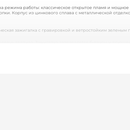
два режима работы: классическое открытое пламя и мощно
пки. Корпус из цинкового сплава с металлической отделко
ровень топлива. Зажигалка заправляется бутаном и оснащ
озможна лазерная гравировка логотипа или индивидуально
зеленый — переключение одним нажатием
ый, матовый черный