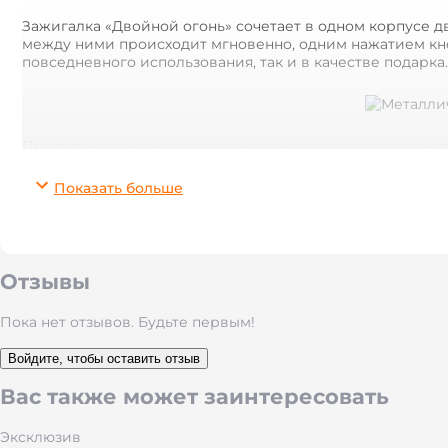
Зажигалка «Двойной огонь» сочетает в одном корпусе 
между ними происходит мгновенно, одним нажатием кно
повседневного использования, так и в качестве подарка.
Прозрачное окошко газового отсека позволяет видеть у
Поставляется в подарочной коробке премиум-класса. В
Показать больше
Особенности
Два режима пламени: открытый + ветроустойчивый 
Отзывы
Металлический корпус из цинкового сплава
Прозрачное окно для контроля уровня газа
Пока нет отзывов. Будьте первым!
Регулировка высоты пламени (регулятор)
Электронный пьезозажигатель
Войдите, чтобы оставить отзыв
Заправка бутаном через клапан снизу
Вас также может заинтересовать
Подарочная коробка в комплекте
Лазерная гравировка логотипа или надписи на заказ
Эксклюзив
4 варианта цвета: золотой, серебристый, хром-черн