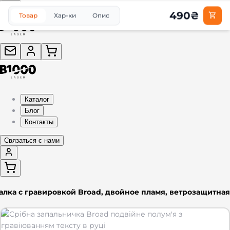
490
₴
Товар
Хар-ки
Опис
Каталог
Блог
Контакты
Связаться с нами
алка с гравировкой Broad, двойное пламя, ветрозащитная