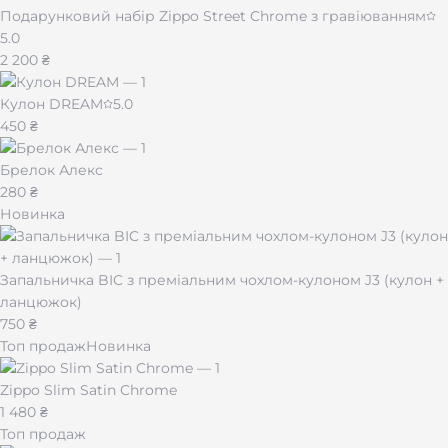
Подарунковий набір Zippo Street Chrome з гравіюванням
5.0
2 200 ₴
Кулон DREAM
5.0
450 ₴
Брелок Алекс
280 ₴
Новинка
Запальничка BIC з преміальним чохлом-кулоном J3 (кулон +
ланцюжок)
750 ₴
Топ продаж
Новинка
Zippo Slim Satin Chrome
1 480 ₴
Топ продаж