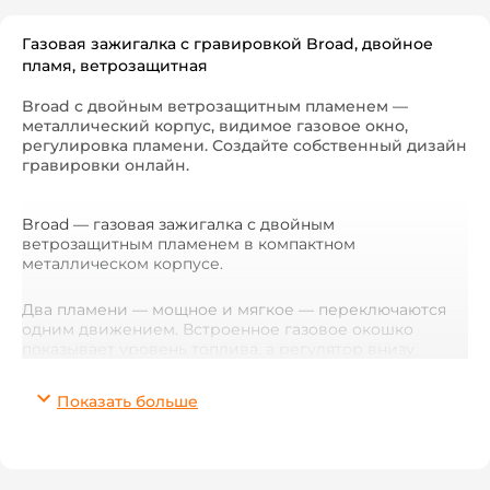
Газовая зажигалка с гравировкой Broad, двойное
пламя, ветрозащитная
Broad с двойным ветрозащитным пламенем —
металлический корпус, видимое газовое окно,
регулировка пламени. Создайте собственный дизайн
гравировки онлайн.
Broad — газовая зажигалка с двойным
ветрозащитным пламенем в компактном
металлическом корпусе.
Два пламени — мощное и мягкое — переключаются
одним движением. Встроенное газовое окошко
показывает уровень топлива, а регулятор внизу
позволяет настроить высоту пламени по своему
усмотрению.
Показать больше
Но главное — большой металлический корпус — это
идеальная поверхность для лазерной гравировки.
Имя, позывной, дата, координаты, фото или особый