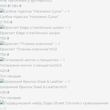
Ніж тактичний у футлярі
5.0
900 ₴
1 084 ₴
Срібна підвіска “Незламні Суми”
2 700 ₴
Браслет Edge з італійської шкіри
750 ₴
Браслет "Планка класична"
5.0
750 ₴
Титановий жетон з ланцюгом
5.0
420 ₴
Топ продаж
Шкіряний брелок Steel & Leather
5.0
430 ₴
Топ продаж