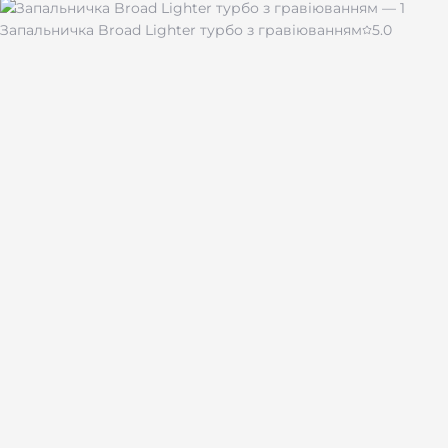
Запальничка Broad Lighter турбо з гравіюванням
5.0
430 ₴
Чашка для кави "Імпресія" 510 мл
480 ₴
Лазерная гравировка на подарках и сувенирах по всей
Украине.
Каталог
Брелоки
Браслеты
Зажигалки
Жетоны
Ножи
Наборы