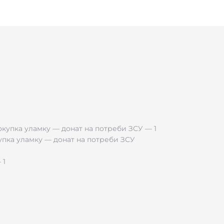
перчатках. Рифление присутствует на рукояти, обухе, флип
пер служит упором для пальца при силовом прокалывании
. Съёмная клипса и отверстие для темляка.
купка уламку — донат на потреби ЗСУ