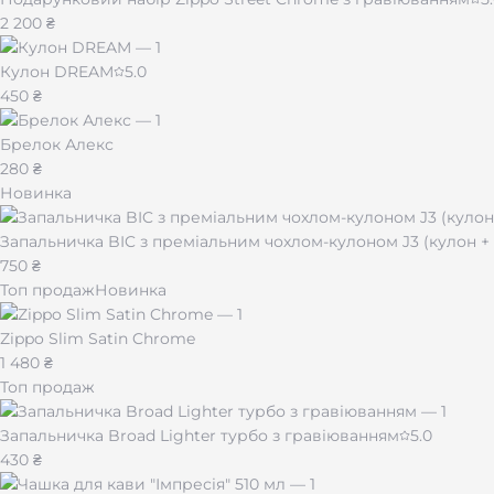
2 200 ₴
Кулон DREAM
5.0
450 ₴
Брелок Алекс
280 ₴
Новинка
Запальничка BIC з преміальним чохлом-кулоном J3 (кулон 
750 ₴
Топ продаж
Новинка
Zippo Slim Satin Chrome
1 480 ₴
Топ продаж
Запальничка Broad Lighter турбо з гравіюванням
5.0
430 ₴