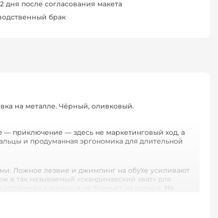
–2 дня после согласования макета
зводственный брак
овка на металле. Чёрный, оливковый.
e — приключение — здесь не маркетинговый ход, а
 пальцы и продуманная эргономика для длительной
ми. Ложное лезвие и джимпинг на обухе усиливают
нож в так называемый «скандинавский хват» для
 устойчиво к износу и не бликует на солнце.
На
но на b1000.com.ua.
ая эргономика. Рука не устаёт при длительном