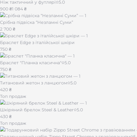
Ніж тактичний у футлярі
5.0
900 ₴
1 084 ₴
Срібна підвіска “Незламні Суми”
2 700 ₴
Браслет Edge з італійської шкіри
750 ₴
Браслет "Планка класична"
5.0
750 ₴
Титановий жетон з ланцюгом
5.0
420 ₴
Топ продаж
Шкіряний брелок Steel & Leather
5.0
430 ₴
Топ продаж
Подарунковий набір Zippo Street Chrome з гравіюванням
5