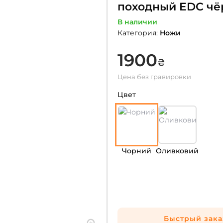
походный EDC чё
В наличии
Категория
:
Ножи
1900
₴
Цена без гравировки
Цвет
Чорний
Оливковий
Быстрый зака