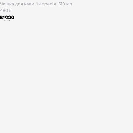
Чашка для кави "Імпресія" 510 мл
480 ₴
Лазерная гравировка на подарках и сувенирах по всей Укр
Каталог
Брелоки
Браслеты
Зажигалки
Жетоны
Ножи
Наборы
За тематикою
Для мужчины
Для отца
Для брата