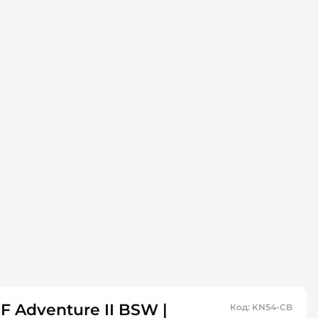
 Adventure II BSW |
Код
:
KN54-CB