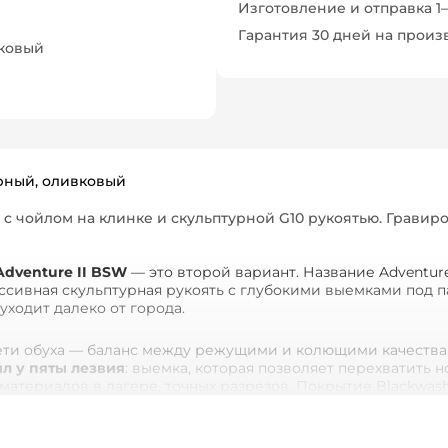
Изготовление и отправка 1
Гарантия 30 дней на прои
ковый
ёрный, оливковый
 с чойлом на клинке и скульптурной G10 рукоятью. Гравир
Adventure II BSW
— это второй вариант. Название Adventur
ассивная скульптурная рукоять с глубокими выемками под
 уходит далеко от города.
рети обуха — баланс между режущими и колющими качества
л у пяты лезвия
: выемка, которая позволяет перехватить 
атериалов в лагере, точных разрезов. Покрытие Blackwash
 координаты или инициалы. Услуга предоставляется отдель
мками под четыре пальца — это не просто декор, а реальн