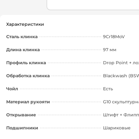
Характеристики
Сталь клинка
9Cr18MoV
Длина клинка
97 мм
Профиль клинка
Drop Point + л
Обработка клинка
Blackwash (BS
Чойл
Есть
Материал рукояти
G10 скульптурн
Открывание
Штифт + Флип
Подшипники
Шариковые