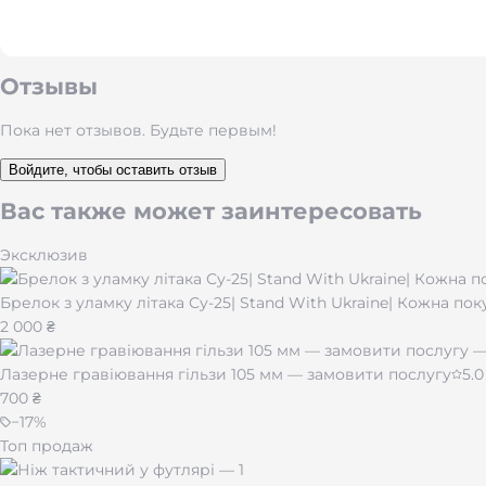
использовании, а хват остаётся надёжным даже в мокрых 
чёрный
и
оливковый
.
Механизм
Открывание через штифт или флиппер. Флип
Отзывы
Замок Frame-Lock надёжно держит клинок под нагрузкой
Пока нет отзывов. Будьте первым!
Войдите, чтобы оставить отзыв
Вас также может заинтересовать
Эксклюзив
Брелок з уламку літака Су-25| Stand With Ukraine| Кожна по
2 000 ₴
Лазерне гравіювання гільзи 105 мм — замовити послугу
5.0
700 ₴
−
17
%
Топ продаж