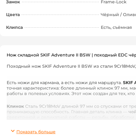
Замок
Frame-Lock
Цвета
Чёрный / Олив
Клипса
Есть, съёмная
Нож складной SKIF Adventure II BSW | походный EDC ч
Походный нож SKIF Adventure II BSW из стали 9Cr18MoV,
Есть ножи для кармана, а есть ножи для маршрута.
SKIF 
точная характеристика: более длинный клинок 97 мм, м
работы в полевых условиях. Этот нож создан для тех, кто
Клинок
Сталь 9Cr18MoV длиной 97 мм со спусками от т
проникающую способность. Главная деталь клинка —
чой
сверхточной и деликатной работы — резьбы, обработки м
клинке доступна персональная гравировка
— позывной,
Показать больше
Рукоять
Скульптурная G10 с глубоко фрезерованными вые