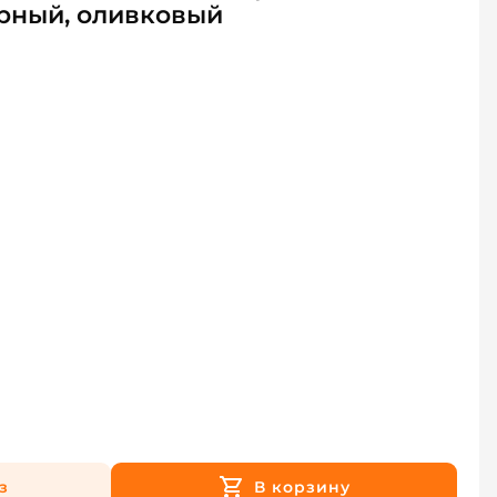
рный, оливковый
з
В корзину