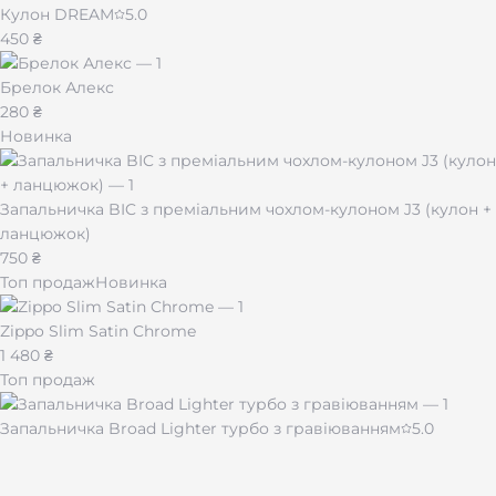
Кулон DREAM
5.0
450 ₴
Брелок Алекс
280 ₴
Новинка
Запальничка BIC з преміальним чохлом-кулоном J3 (кулон +
ланцюжок)
750 ₴
Топ продаж
Новинка
Zippo Slim Satin Chrome
1 480 ₴
Топ продаж
Запальничка Broad Lighter турбо з гравіюванням
5.0
430 ₴