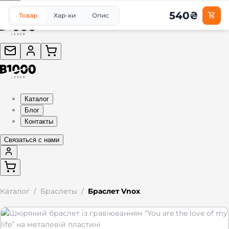
540
₴
Товар
Хар-ки
Опис
Каталог
Блог
Контакты
Связаться с нами
Каталог
/
Браслеты
/
Браслет Vnox