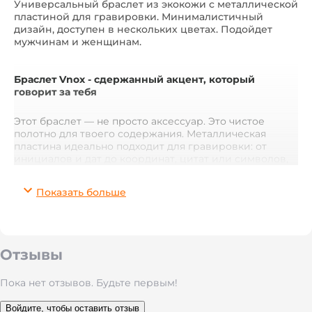
Универсальный браслет из экокожи с металлической
пластиной для гравировки. Минималистичный
дизайн, доступен в нескольких цветах. Подойдет
мужчинам и женщинам.
Браслет Vnox - сдержанный акцент, который
говорит за тебя
Этот браслет — не просто аксессуар. Это чистое
полотно для твоего содержания. Металлическая
пластина идеально подходит для гравировки: от
инициалов и дат до координат, цитат или символов,
которые важны именно для тебя. Гладкая поверхность
имеет лаконичный, современный и стильный вид.
Показать больше
Мягкий, но плотный ремешок из
экокожи
слегка
текстурирован, что добавляет тактильного
удовольствия при ношении. Благодаря
замковой
застежке
браслет надежно фиксируется на руке,
Отзывы
подходит для ежедневного использования и не
теряет форму со временем.
Пока нет отзывов. Будьте первым!
Универсальная модель, которая подходит как
для
Войдите, чтобы оставить отзыв