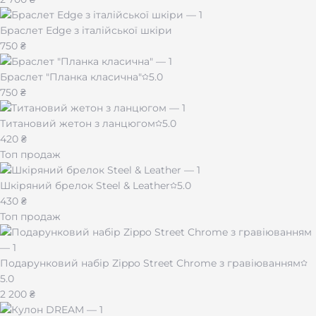
Браслет Edge з італійської шкіри
750 ₴
Браслет "Планка класична"
5.0
750 ₴
Титановий жетон з ланцюгом
5.0
420 ₴
Топ продаж
Шкіряний брелок Steel & Leather
5.0
430 ₴
Топ продаж
Подарунковий набір Zippo Street Chrome з гравіюванням
5.0
2 200 ₴