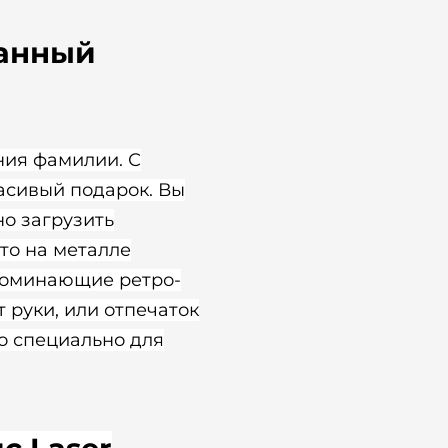
ванный
ния фамилии. С
асивый подарок. Вы
о загрузить
то на металле
апоминающие ретро-
 руки, или отпечаток
то специально для