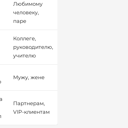
Любимому
человеку,
паре
Коллеге,
руководителю,
учителю
Мужу, жене
о
а
Партнерам,
VIP-клиентам
п