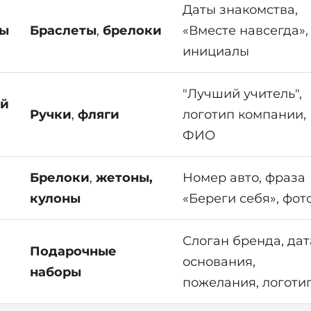
Даты знакомства,
бы
Браслеты
,
брелоки
«Вместе навсегда»,
инициалы
"Лучший учитель",
ый
Ручки
,
фляги
логотип компании,
ФИО
Брелоки
,
жетоны,
Номер авто, фраза
кулоны
«Береги себя», фот
Слоган бренда, дат
Подарочные
основания,
наборы
пожелания, логоти