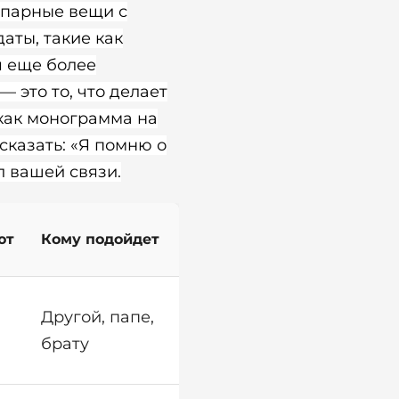
 парные вещи с
аты, такие как
я еще более
 это то, что делает
как монограмма на
сказать: «Я помню о
л вашей связи.
ют
Кому подойдет
Другой, папе,
брату