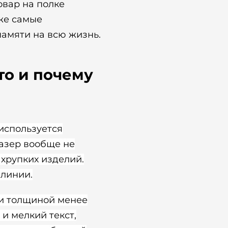
овар на полке
же самые
памяти на всю жизнь.
то и почему
используется
лазер вообще не
 хрупких изделий.
 линии.
ии толщиной менее
и мелкий текст,