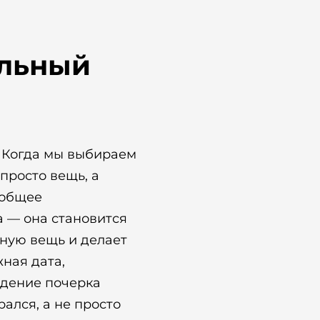
альный
о. Когда мы выбираем
просто вещь, а
 общее
а — она становится
чную вещь и делает
жная дата,
едение почерка
рался, а не просто