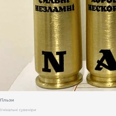
Гільзи
Унікальні сувеніри