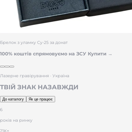
Брелок з уламку Су-25 за донат
100% коштів спрямовуємо на ЗСУ
Купити
→
Лазерне гравірування · Україна
ТВІЙ ЗНАК НАЗАВЖДИ
До каталогу
Як це працює
6
років на ринку
21K+