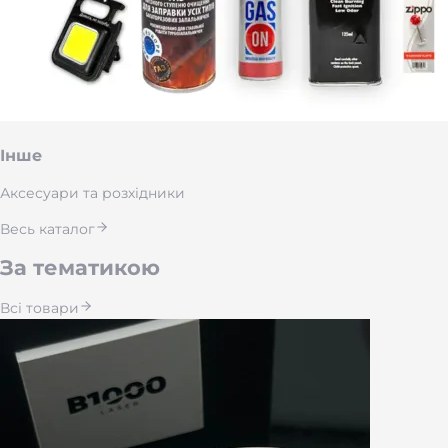
Інше
Аксесуари та розхідники
Весь каталог
За тематикою
Всі товари