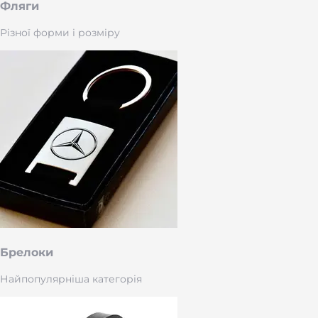
Фляги
Різної форми і розміру
Брелоки
Найпопулярніша категорія