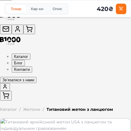
420
₴
Товар
Хар-ки
Опис
Каталог
Блог
Контакти
Звʼязатися з нами
Каталог
/
Жетони
/
Титановий жетон з ланцюгом