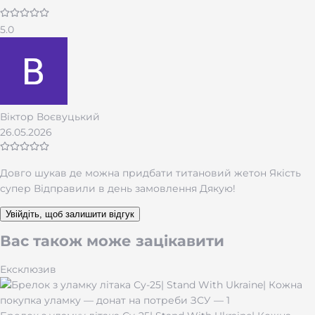
військових, ветеранів, патріотів та колекціонерів.
Завдяки класичному дизайну та матовій поверхні він
5.0
поєднує практичність та естетику.
Особливо такий подарунок підійде для чоловіків,
які цінують силу, витривалість і символізм.
Характеристики
Віктор Воєвуцький
26.05.2026
Виготовлений із
високоякісного титану ВТ-1-0
Легкий та міцний, стійкий до корозії
Ланцюг 60 см у комплекті
Довго шукав де можна придбати титановий жетон Якість
Можливість нанесення
гравіювання
(дані, герб,
супер Відправили в день замовлення Дякую!
напис)
Не темніє та не викликає алергії
Увійдіть, щоб залишити відгук
Упаковка – стильна коробка, готова для подарунку
Вас також може зацікавити
Ексклюзив