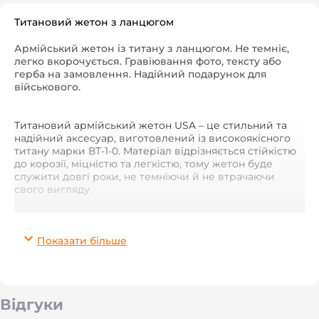
Титановий жетон з ланцюгом
Армійський жетон із титану з ланцюгом. Не темніє,
легко вкорочується. Гравіювання фото, тексту або
герба на замовлення. Надійний подарунок для
військового.
Титановий армійський жетон USA – це стильний та
надійний аксесуар, виготовлений із високоякісного
титану марки ВТ-1-0. Матеріал відрізняється стійкістю
до корозії, міцністю та легкістю, тому жетон буде
служити довгі роки, не темніючи й не втрачаючи
свого вигляду.
У комплекті йде ланцюг довжиною 60 см, який не
темніє та легко вкорочується. На жетон можна
Показати більше
нанести
персональні дані, герб, символіку чи
індивідуальний напис
за допомогою лазерного
гравіювання, що робить його унікальним подарунком
чи пам’ятною річчю.
Відгуки
Титановий жетон стане чудовим вибором для