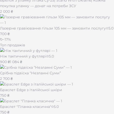
Брелок з уламку літака Су-25| Stand With Ukraine| Кожна
покупка уламку — донат на потреби ЗСУ
2 000 ₴
Лазерне гравіювання гільзи 105 мм — замовити послугу
5.0
700 ₴
−
17
%
Топ продажів
Ніж тактичний у футлярі
5.0
900 ₴
1 084 ₴
Срібна підвіска “Незламні Суми”
2 700 ₴
Браслет Edge з італійської шкіри
750 ₴
Браслет "Планка класична"
5.0
750 ₴