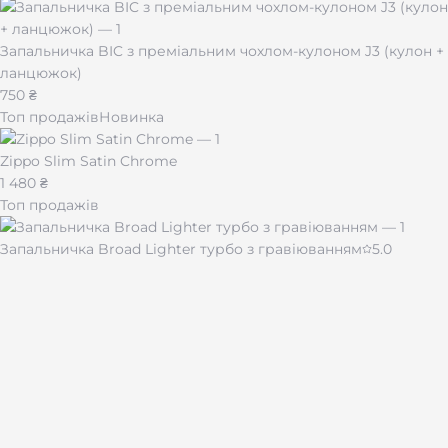
Запальничка BIC з преміальним чохлом-кулоном J3 (кулон +
ланцюжок)
750 ₴
Топ продажів
Новинка
Zippo Slim Satin Chrome
1 480 ₴
Топ продажів
Запальничка Broad Lighter турбо з гравіюванням
5.0
430 ₴
Чашка для кави "Імпресія" 510 мл
480 ₴
Лазерне гравіювання на подарунках і сувенірах по всій
Україні.