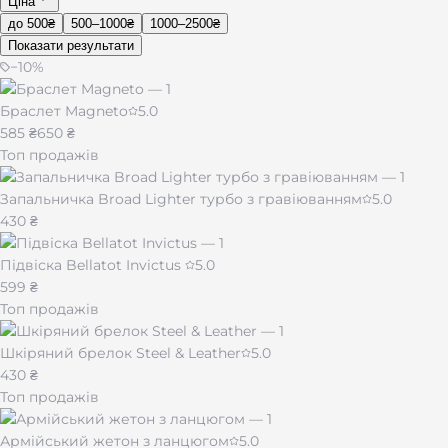
Ціна
до 500₴
500–1000₴
1000–2500₴
Показати результати
−
10
%
Браслет Magneto
5.0
585 ₴
650 ₴
Топ продажів
Запальничка Broad Lighter турбо з гравіюванням
5.0
430 ₴
Підвіска Bellatot Invictus
5.0
599 ₴
Топ продажів
Шкіряний брелок Steel & Leather
5.0
430 ₴
Топ продажів
Армійський жетон з ланцюгом
5.0