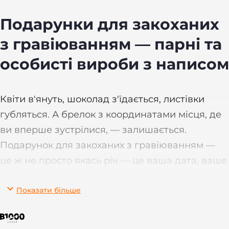
Подарунки для закоханих
з гравіюванням — парні та
особисті вироби з написом
Квіти в'януть, шоколад з'їдається, листівки
губляться. А брелок з координатами місця, де
ви вперше зустрілися, — залишається.
Подарунок для закоханих з гравіюванням —
це ж не просто якась річ — це ваша дата, ваше
особливе місце чи слова, що назавжди
Показати більше
залишаться в металі.
Тут ви знайдете речі з металу й шкіри - і для