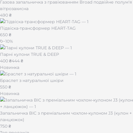
Газова запальничка з гравіюванням Broad подвійне полум'я
вітрозахисна
490 ₴
Підвіска-трансформер HEART-TAG
650 ₴
−
10
%
Парні кулони TRUE & DEEP
400 ₴
444 ₴
Новинка
Браслет з натуральної шкіри
550 ₴
Новинка
Запальничка BIC з преміальним чохлом-кулоном J3 (кулон +
ланцюжок)
750 ₴
Топ продажів