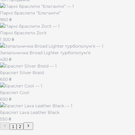
Парні браслети “Елегантні”
960 ₴
Парні браслети Zorit
1 300 ₴
Запальничка Broad Lighter турбополум’я
430 ₴
Браслет Silver Braid
650 ₴
Браслет Cool
650 ₴
Браслет Lava Leather Black
550 ₴
1
2