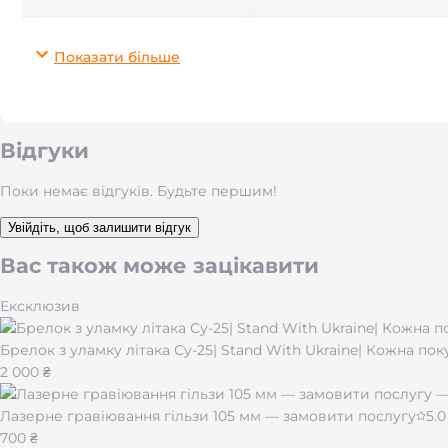
Чому вам сподобається
Показати більше
Преміальні матеріали.
Ремінець із
італійської шкіри
п
не боїться щоденного носіння.
Комфорт щодня.
Ширина ремінця
9,5 мм
— універсал
Ваша персоналізація.
Лазерне гравіювання з високою 
Відгуки
Готовий до подарунку.
У комплекті —
фірмова подар
Поки немає відгуків. Будьте першим!
Для кого
Увійдіть, щоб залишити відгук
Унісекс-аксесуар для тих, хто цінує мінімалізм і зміст. Д
Вас також може зацікавити
Що вигравіювати (ідеї)
Ексклюзив
Брелок з уламку літака Су-25| Stand With Ukraine| Кожна по
Ініціали, ім’я або монограму.
2 000 ₴
Важливу дату: 10.05.2019,
MMXXIV
тощо.
Координати місця:
50.4501° N, 30.5234° E
.
Лазерне гравіювання гільзи 105 мм — замовити послугу
5.0
Коротке кредо:
Stay true
,
Завжди поруч
,
Сила всереди
700 ₴
Символи: серце, безкінечність, тризуб, хрест, руна, зн