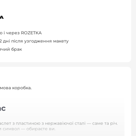
 і через ROZETKA
-2 дні після узгодження макету
ичий брак
мова коробка.
ас
лет з пластиною з нержавіючої сталі — саме та річ.
чи символ — обираєте ви.