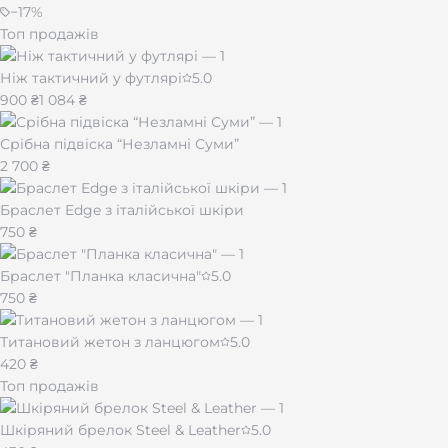
−
17
%
Топ продажів
Порада: лаконічний напис до 20–30 символів 
Ніж тактичний у футлярі
5.0
900 ₴
1 084 ₴
Розміри та посадка
Срібна підвіска “Незламні Суми”
Браслет доступний у розмірах
18–22
(см окружності зап’яс
2 700 ₴
Щоб підібрати розмір:
Браслет Edge з італійської шкіри
Оберніть зап’ястя стрічкою/ниткою на місці носіння.
750 ₴
Відмітьте стикування та виміряйте довжину лінійкою.
Оберіть найближчий розмір із діапазону
18–22
.
Якщо вагаєтесь між двома — для щільнішої посадки бері
Браслет "Планка класична"
5.0
750 ₴
Титановий жетон з ланцюгом
5.0
Догляд
420 ₴
Топ продажів
Протирайте браслет м’якою сухою серветкою, уникайте т
Шкіряний брелок Steel & Leather
5.0