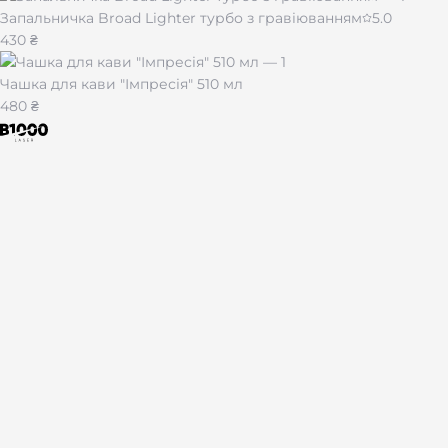
Запальничка Broad Lighter турбо з гравіюванням
5.0
430 ₴
Чашка для кави "Імпресія" 510 мл
480 ₴
Лазерне гравіювання на подарунках і сувенірах по всій Укра
Каталог
Брелоки
Браслети
Запальнички
Жетони
Ножі
Набори
За тематикою