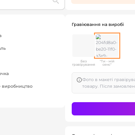
Гравіювання на виробі
а
аль
Без
"Ти - мій
гравірування
сенс"
очка
Фото в макеті гравірув
не виробництво
товару. Після замовлен