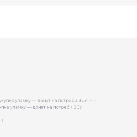
риємний на дотик, гарно тримає форму та красиво старіє. 
ьна й лаконічна; браслет легко поєднувати з годинником 
деталізацією — текст, символи чи поєднання обох.
ункова коробочка
, тож він одразу справляє правильне вра
оречний у діловому образі, casual та смарт-кежуалі: на робот
купка уламку — донат на потреби ЗСУ
ні
.
ак ЗСУ, тощо.