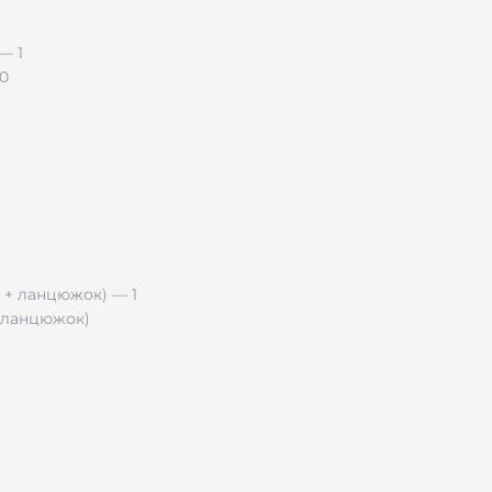
.0
ям
надішліть текст/символ для гравію — і ми створимо браслет
+ ланцюжок)