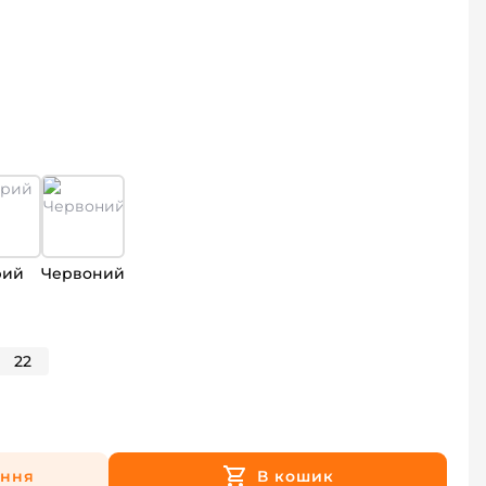
рий
Червоний
22
ення
В кошик