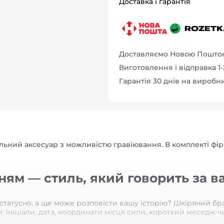
Доставка і гарантія
Доставляємо Новою Поштою
Виготовлення і відправка 1
Гарантія 30 днів на виробн
льний аксесуар з можливістю гравіювання. В комплекті фір
ям — стиль, який говорить за в
татусно, а ще може розповісти вашу історію? Шкіряний брас
 ініціали, дата, координати місця сили, короткий меседж 