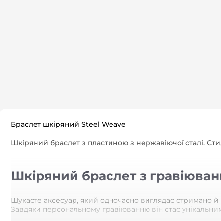
Браслет шкіряний Steel Weave
Шкіряний браслет з пластиною з нержавіючої сталі. Сти
Шкіряний браслет з гравіюванн
Шукаєте аксесуар, який одночасно виглядає стримано й с
Завдяки персональному гравіюванню він стає унікальним: