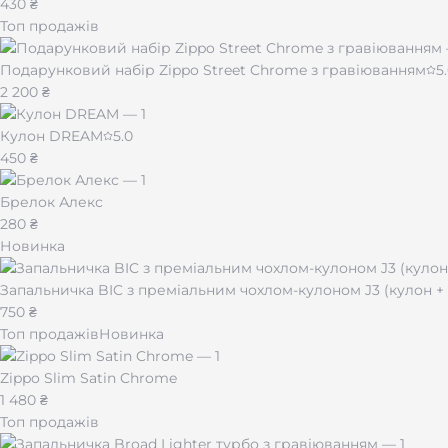
430 ₴
Комплектація
Топ продажів
Шкіряний браслет із пластиною з нержавіючої сталі
Подарунковий набір Zippo Street Chrome з гравіюванням
5
Фірмова
подарункова коробочка
2 200 ₴
Матеріали:
італійська шкіра / нержавіюча сталь 316L
Ширина ремінця:
9,5 мм
Кулон DREAM
5.0
Доступні розміри:
18–22
Персоналізація:
лазерне гравіювання за вашим бажанн
450 ₴
Упакування:
фірмова подарункова коробочка
Брелок Алекс
Готові додати сенсу у щоденний образ? Оберіть розмір, 
280 ₴
Новинка
Запальничка BIC з преміальним чохлом-кулоном J3 (кулон 
750 ₴
Топ продажів
Новинка
Zippo Slim Satin Chrome
1 480 ₴
Топ продажів