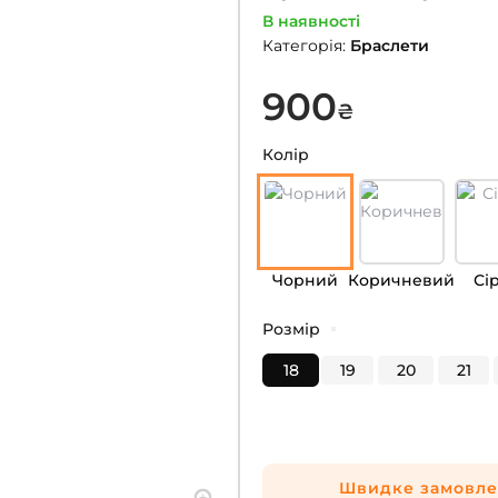
В наявності
Категорія
:
Браслети
900
₴
Колір
Чорний
Коричневий
Сі
Розмір
18
19
20
21
Швидке замовл