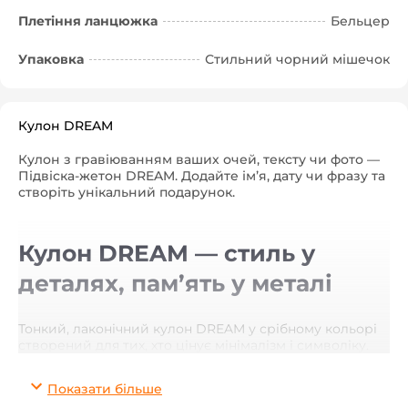
Плетіння ланцюжка
Бельцер
Упаковка
Стильний чорний мішечок
Кулон DREAM
Кулон з гравіюванням ваших очей, тексту чи фото —
Підвіска-жетон DREAM. Додайте ім’я, дату чи фразу та
створіть унікальний подарунок.
Кулон DREAM — стиль у
деталях, пам’ять у металі
Тонкий, лаконічний кулон DREAM у срібному кольорі
створений для тих, хто цінує мінімалізм і символіку.
Він поєднує сучасний дизайн та особливий сенс, який
ви надаєте йому.
Показати більше