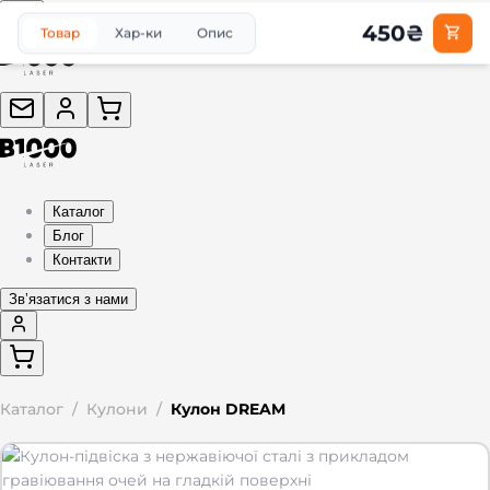
450
₴
Товар
Хар-ки
Опис
Каталог
Блог
Контакти
Звʼязатися з нами
Каталог
/
Кулони
/
Кулон DREAM