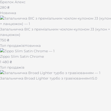
Брелок Алекс
280 ₴
Новинка
Запальничка BIC з преміальним чохлом-кулоном J3 (кулон +
ланцюжок)
750 ₴
Топ продажів
Новинка
Zippo Slim Satin Chrome
1 480 ₴
Топ продажів
Запальничка Broad Lighter турбо з гравіюванням
5.0
430 ₴
Чашка для кави "Імпресія" 510 мл
480 ₴