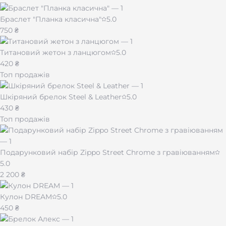
подарунка).
Браслет "Планка класична"
5.0
Подарунок зі змістом
750 ₴
Кулон DREAM — це не просто прикраса. Це знак
Титановий жетон з ланцюгом
5.0
турботи, символ любові чи дружби, пам’ятний
420 ₴
подарунок для близької людини. Подаруйте історію,
Топ продажів
яку можна носити завжди поруч із серцем.
Шкіряний брелок Steel & Leather
5.0
Замовляйте сьогодні — створіть кулон, який
430 ₴
говоритиме саме вашими словами.
Топ продажів
Подарунковий набір Zippo Street Chrome з гравіюванням
5.0
2 200 ₴
Кулон DREAM
5.0
450 ₴