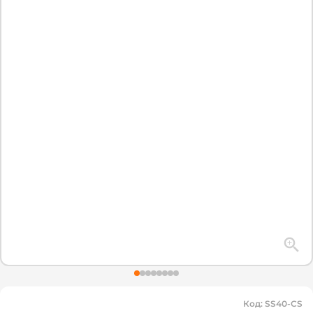
Код
:
SS40-CS