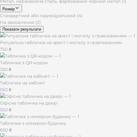
Метал, нержавіюча сталь, фарбований чорний метал (1)
Розмір
Стандартний або індивідуальний (4)
На замовлення (2)
Показати результати
Ритуальна табличка на хрест і могилу з гравіюванням
750 ₴
Табличка з QR-кодом
350 ₴
Табличка на кабінет
550 ₴
Офісна табличка на двері
550 ₴
Табличка з номером будинку
650 ₴