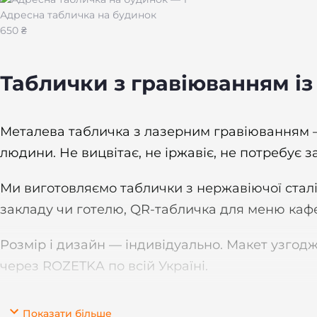
Адресна табличка на будинок
650 ₴
Таблички з гравіюванням із
Металева табличка з лазерним гравіюванням — 
людини. Не вицвітає, не іржавіє, не потребує з
Ми виготовляємо таблички з нержавіючої сталі
закладу чи готелю, QR-табличка для меню кафе,
Розмір і дизайн — індивідуально. Макет узгод
через ROZETKA по всій Україні.
Показати більше