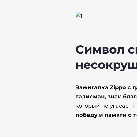
Символ с
несокру
Зажигалка Zippo с 
талисман, знак бла
который не угасает 
победу и памяти о те