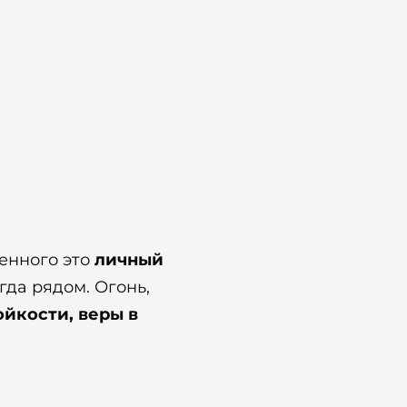
оенного это
личный
егда рядом. Огонь,
ойкости, веры в