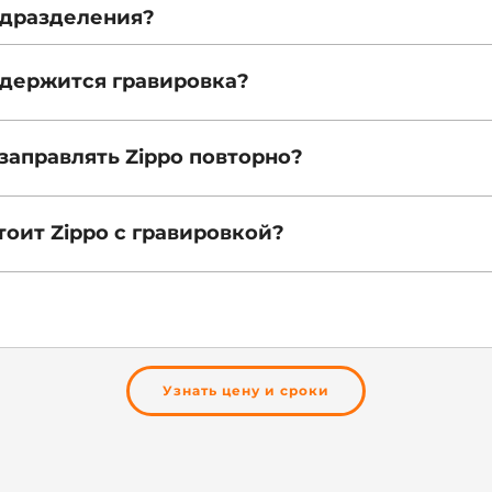
одразделения?
о держится гравировка?
 заправлять Zippo повторно?
тоит Zippo с гравировкой?
Узнать цену и сроки