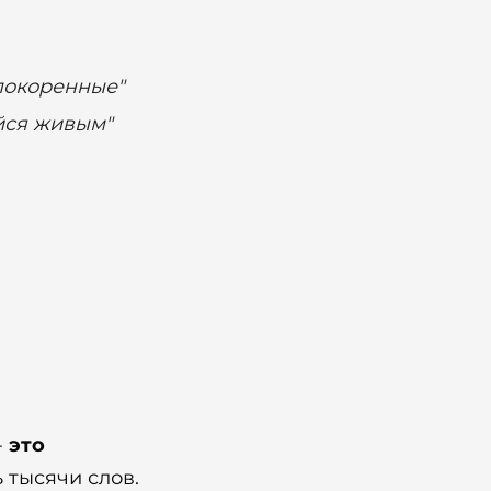
епокоренные"
айся живым"
-
это
 тысячи слов.