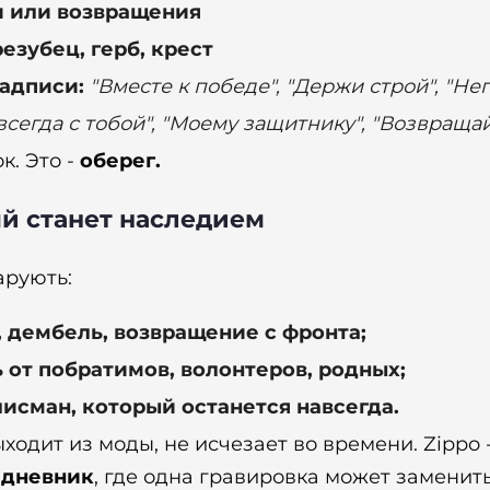
 или возвращения
езубец, герб, крест
надписи:
"Вместе к победе", "Держи строй", "Н
 всегда с тобой", "Моему защитнику", "Возвращ
к. Это -
оберег.
ый станет наследием
арують:
 дембель, возвращение с фронта;
 от побратимов, волонтеров, родных;
алисман, который останется навсегда.
ыходит из моды, не исчезает во времени. Zippo 
едневник
, где одна гравировка может заменить