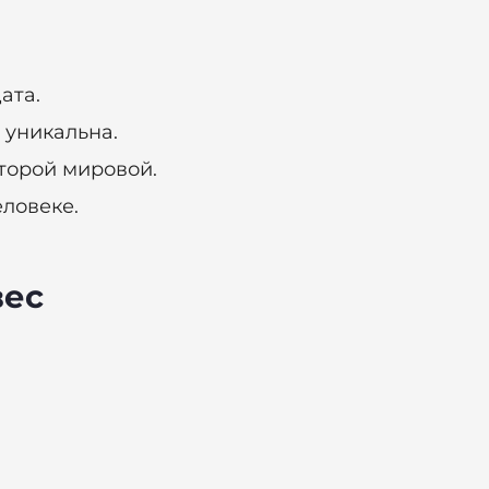
ата.
 уникальна.
торой мировой.
ловеке.
вес