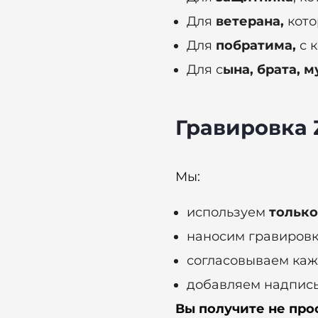
Для
ветерана,
кото
Для
побратима,
с к
Для с
ына, брата, м
Гравировка 
Мы:
используем
только
наносим гравировк
согласовываем каж
добавляем надпись
Вы получите не про