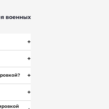
ля военных
+
+
+
ировкой?
+
вировкой