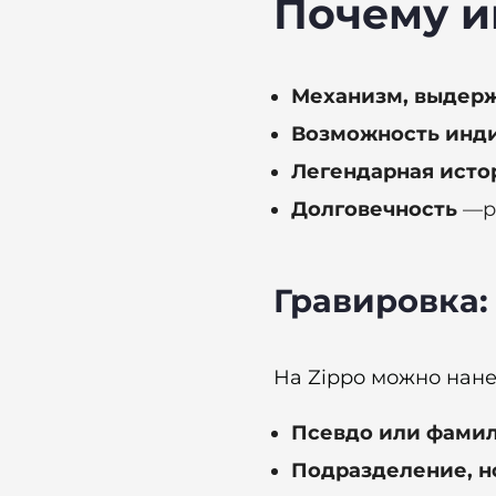
Почему и
Механизм, выдер
Возможность инд
Легендарная исто
Долговечность
—ра
Гравировка:
На Zippo можно нанес
Псевдо или фамил
Подразделение, н