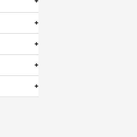
+
+
+
+
+