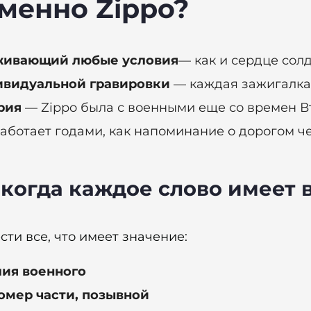
менно Zippo?
живающий любые условия
— как и сердце солд
ивидуальной гравировки
— каждая зажигалка
рия
— Zippo была с военными еще со времен В
ботает годами, как напоминание о дорогом че
 когда каждое слово имеет 
ти все, что имеет значение:
ия военного
омер части, позывной