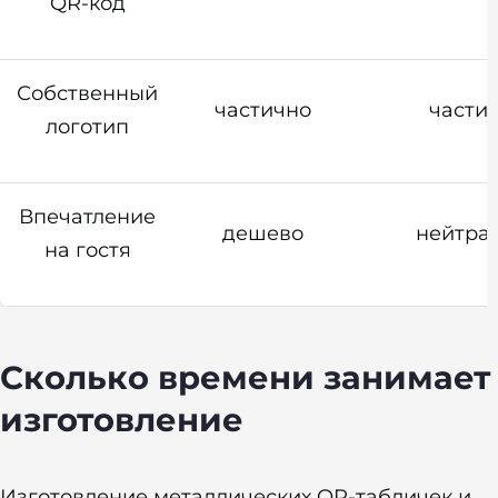
QR-код
Собственный
частично
части
логотип
Впечатление
дешево
нейтра
на гостя
Сколько времени занимает
изготовление
Изготовление металлических QR-табличек и