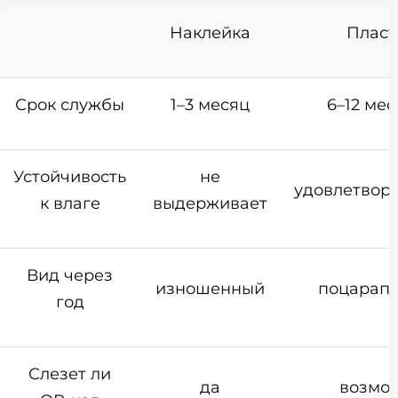
Наклейка
Пласт
Срок службы
1–3 месяц
6–12 ме
Устойчивость
не
удовлетвор
к влаге
выдерживает
Вид через
изношенный
поцарап
год
Слезет ли
да
возмо