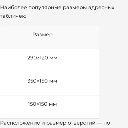
Наиболее популярные размеры адресных
табличек:
Размер
Форма
290×120 мм
окру
350×150 мм
окру
150×150 мм
окру
Расположение и размер отверстий — по