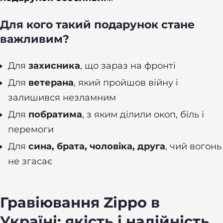
Для кого такий подарунок стане
важливим?
Для
захисника
, що зараз на фронті
Для
ветерана
, який пройшов війну і
залишився незламним
Для
побратима
, з яким ділили окоп, біль і
перемоги
Для
сина, брата, чоловіка, друга
, чий вогонь
не згасає
Гравіювання Zippo в
Україні: якість і надійність