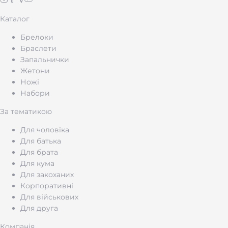
Каталог
Брелоки
Браслети
Запальнички
Жетони
Ножі
Набори
За тематикою
Для чоловіка
Для батька
Для брата
Для кума
Для закоханих
Корпоративні
Для військових
Для друга
Компанія