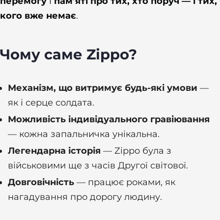
перемогу
і
пам’яті про тих, хто поруч — і тих,
кого вже немає
.
Чому саме Zippo?
Механізм, що витримує будь-які умови
—
як і серце солдата.
Можливість індивідуального гравіювання
— кожна запальничка унікальна.
Легендарна історія
— Zippo була з
військовими ще з часів Другої світової.
Довговічність
— працює роками, як
нагадування про дорогу людину.