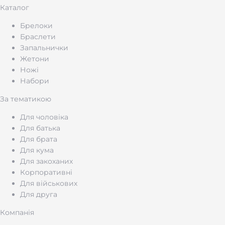
Каталог
Брелоки
Браслети
Запальнички
Жетони
Ножі
Набори
За тематикою
Для чоловіка
Для батька
Для брата
Для кума
Для закоханих
Корпоративні
Для військових
Для друга
Компанія