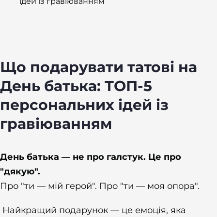
ідей із гравіюванням
Що подарувати татові на
День батька: ТОП-5
персональних ідей із
гравіюванням
День батька — не про галстук. Це про
"дякую".
Про "ти — мій герой". Про "ти — моя опора".
Найкращий подарунок — це емоція, яка