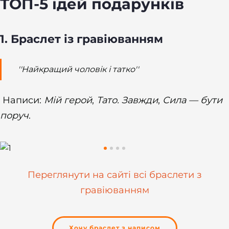
ТОП-5 ідей подарунків
1. Браслет із гравіюванням
''Найкращий чоловік і татко''
Написи:
Мій герой
,
Тато. Завжди
,
Сила — бути
поруч
.
Переглянути на сайті всі браслети з
гравіюванням
Хочу браслет з написом