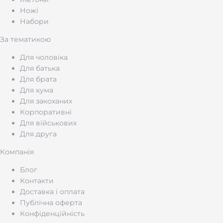
Ножі
Набори
За тематикою
Для чоловіка
Для батька
Для брата
Для кума
Для закоханих
Корпоративні
Для військових
Для друга
Компанія
Блог
Контакти
Доставка і оплата
Публічна оферта
Конфіденційність