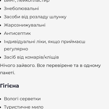
Бинт, лейкопластир
Знеболювальні
Засоби від розладу шлунку
Жарознижувальні
Антисептик
Індивідуальні ліки, якщо приймаєш
регулярно
Засіб від комарів/кліщів
Нічого зайвого. Все перевірене та в одному
пакеті.
Гігієна
Вологі серветки
Туристичне мило