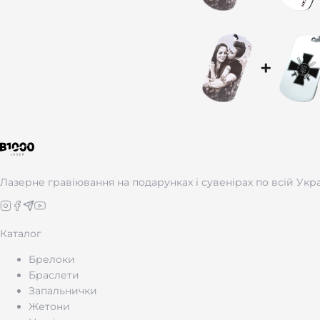
+
Лазерне гравіювання на подарунках і сувенірах по всій Укра
Каталог
Брелоки
Браслети
Запальнички
Жетони