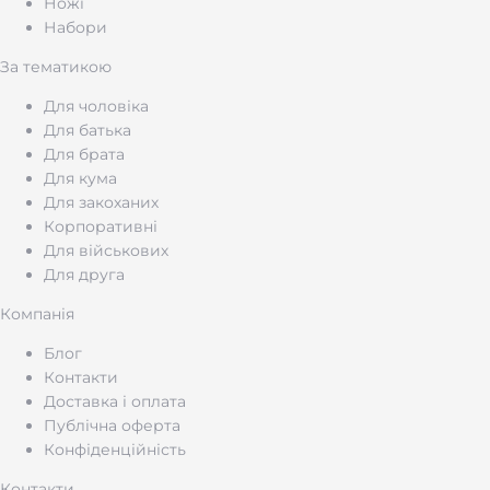
Ножі
Набори
За тематикою
Для чоловіка
Для батька
Для брата
Для кума
Для закоханих
Корпоративні
Для військових
Для друга
Компанія
Блог
Контакти
Доставка і оплата
Публічна оферта
Конфіденційність
Контакти