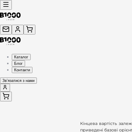
Каталог
Блог
Контакти
Звʼязатися з нами
Кінцева вартість залеж
приведені базові орієн