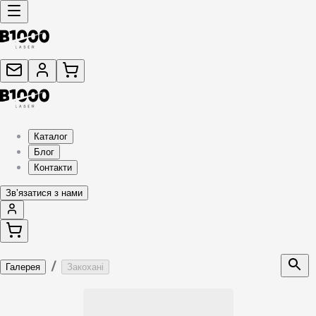
Каталог
Блог
Контакти
Звʼязатися з нами
/
Галерея
Закохані