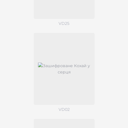
VD25
VD02