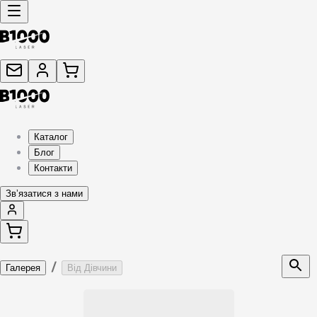
Каталог
Блог
Контакти
Звʼязатися з нами
/
Галерея
Від Дівчини