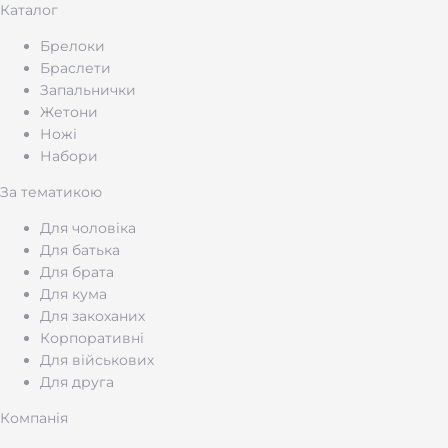
Каталог
Брелоки
Браслети
Запальнички
Жетони
Ножі
Набори
За тематикою
Для чоловіка
Для батька
Для брата
Для кума
Для закоханих
Корпоративні
Для військових
Для друга
Компанія