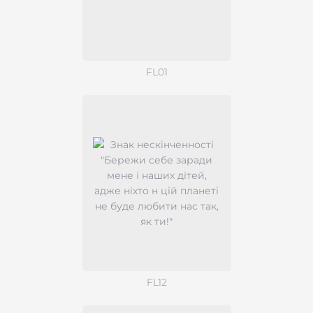
FL01
FL12