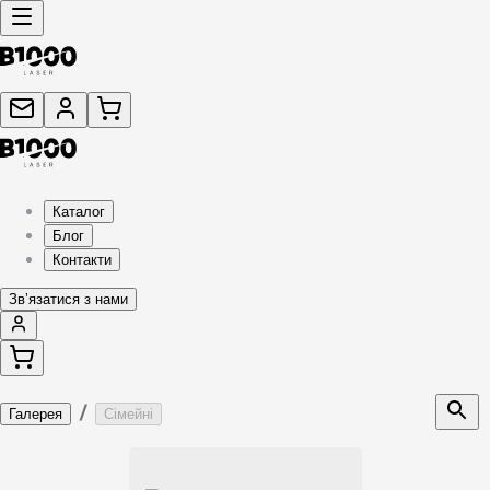
Каталог
Блог
Контакти
Звʼязатися з нами
/
Галерея
Сімейні