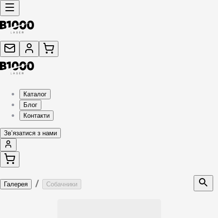
Каталог
Блог
Контакти
Звʼязатися з нами
/
Галерея
Собачники