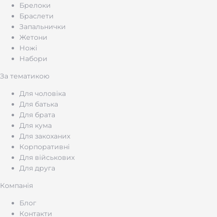
Брелоки
Браслети
Запальнички
Жетони
Ножі
Набори
За тематикою
Для чоловіка
Для батька
Для брата
Для кума
Для закоханих
Корпоративні
Для військових
Для друга
Компанія
Блог
Контакти