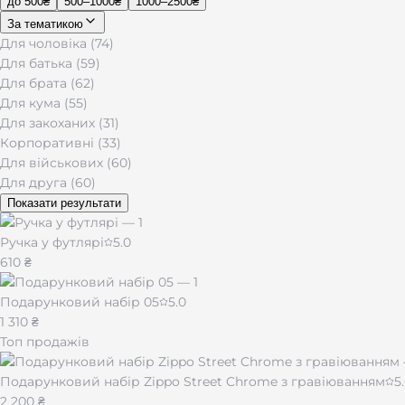
до 500₴
500–1000₴
1000–2500₴
За тематикою
Для чоловіка (74)
Для батька (59)
Для брата (62)
Для кума (55)
Для закоханих (31)
Корпоративні (33)
Для військових (60)
Для друга (60)
Показати результати
Ручка у футлярі
5.0
610 ₴
Подарунковий набір 05
5.0
1 310 ₴
Топ продажів
Подарунковий набір Zippo Street Chrome з гравіюванням
5
2 200 ₴