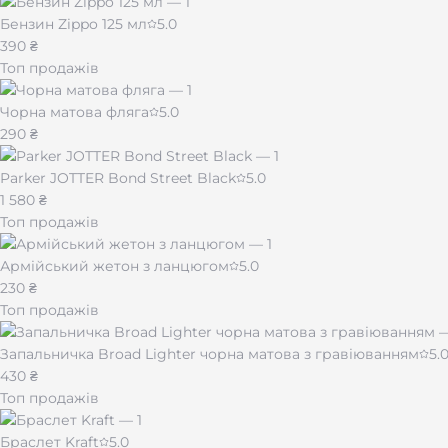
Бензин Zippo 125 мл
5.0
390 ₴
Топ продажів
Чорна матова фляга
5.0
290 ₴
Parker JOTTER Bond Street Black
5.0
1 580 ₴
Топ продажів
Армійський жетон з ланцюгом
5.0
230 ₴
Топ продажів
Запальничка Broad Lighter чорна матова з гравіюванням
5.
430 ₴
Топ продажів
Браслет Kraft
5.0