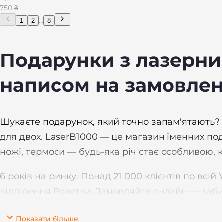
750 ₴
...
1
2
8
Подарунки з лазерни
написом на замовленн
Шукаєте подарунок, який точно запам'ятають? Н
для двох. LaserB1000 — це магазин іменних под
ножі, термоси — будь-яка річ стає особливою, к
6 років на ринку. Понад 21 000 клієнтів по вс
відділення Розетки. Замовляйте онлайн — заби
Показати більше