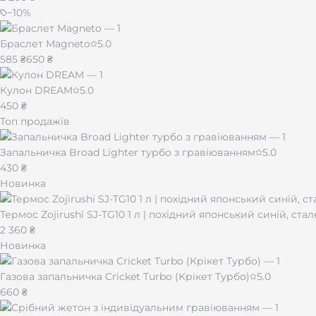
−
10
%
Браслет Magneto
5.0
585 ₴
650 ₴
Кулон DREAM
5.0
450 ₴
Топ продажів
Запальничка Broad Lighter турбо з гравіюванням
5.0
430 ₴
Новинка
Термос Zojirushi SJ-TG10 1 л | похідний японський синій, ста
2 360 ₴
Новинка
Газова запальничка Cricket Turbo (Крікет Турбо)
5.0
660 ₴