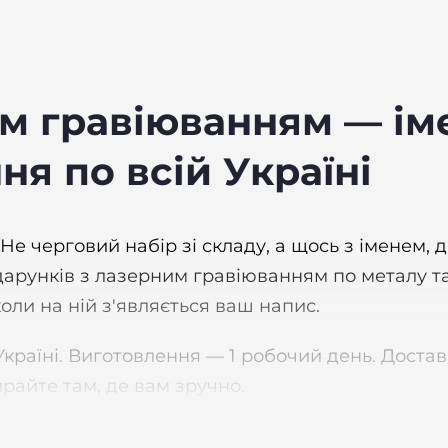
м гравіюванням — іме
я по всій Україні
е черговий набір зі складу, а щось з іменем, 
арунків з лазерним гравіюванням по металу та 
оли на ній з'являється ваш напис.
ій Україні. Виготовлення — 1 робочий день. До
райте там, де вам зручно.