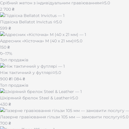
Срібний жетон з індивідуальним гравіюванням
5.0
2 700 ₴
Підвіска Bellatot Invictus
5.0
599 ₴
Адресник «Кісточка» M (40 х 21 мм)
5.0
150 ₴
−
17
%
Топ продажів
Ніж тактичний у футлярі
5.0
900 ₴
1 084 ₴
Топ продажів
Шкіряний брелок Steel & Leather
5.0
430 ₴
Лазерне гравіювання гільзи 105 мм — замовити послугу
5.0
700 ₴