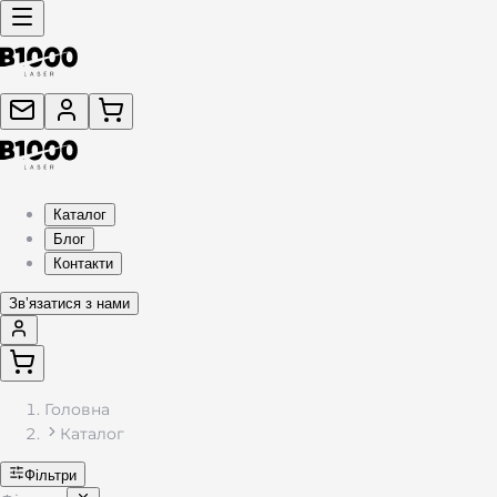
Каталог подарунків з гравіюванням — жетони, брелоки, фляг
Каталог
Блог
Контакти
Звʼязатися з нами
Головна
Каталог
Фільтри