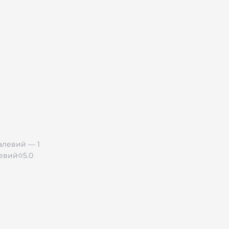
левий
5.0