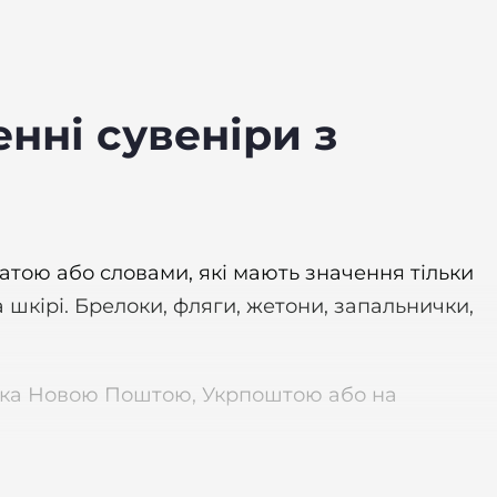
нні сувеніри з
датою або словами, які мають значення тільки
шкірі. Брелоки, фляги, жетони, запальнички,
ставка Новою Поштою, Укрпоштою або на