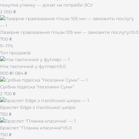
покупка уламку — донат на потреби ЗСУ
2 000 ₴
Лазерне гравіювання гільзи 105 мм — замовити послугу
5.0
700 ₴
−
17
%
Топ продажів
Ніж тактичний у футлярі
5.0
900 ₴
1 084 ₴
Срібна підвіска “Незламні Суми”
2 700 ₴
Браслет Edge з італійської шкіри
750 ₴
Браслет "Планка класична"
5.0
750 ₴