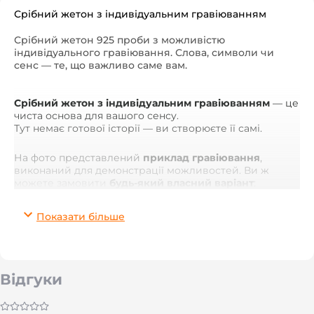
Срібний жетон з індивідуальним гравіюванням
Срібний жетон 925 проби з можливістю
індивідуального гравіювання. Слова, символи чи
сенс — те, що важливо саме вам.
Срібний жетон з індивідуальним гравіюванням
— це
чиста основа для вашого сенсу.
Тут немає готової історії — ви створюєте її самі.
На фото представлений
приклад гравіювання
,
виконаний для демонстрації можливостей. Ви ж
можете замовити
будь-який власний варіант
:
слово, фразу, символ, знак сили, оберіг, ініціали або
зображення зі значенням.
Показати більше
Жетон виготовлений зі
срібла 925 проби
, має
комфортну товщину та приємну вагу. Матова
поверхня добре підходить для глибокого, чіткого
гравіювання, яке не стирається з часом і залишається
Відгуки
читабельним навіть після років носіння.