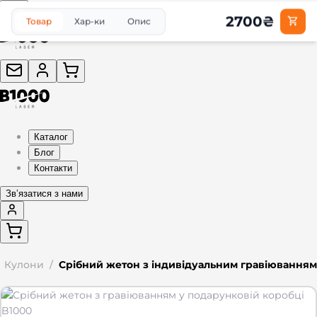
2700
₴
Товар
Хар-ки
Опис
Каталог
Блог
Контакти
Звʼязатися з нами
Кулони
/
Срібний жетон з індивідуальним гравіюванням