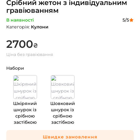
Срібний жетон з індивідуальним
гравіюванням
В наявності
5
/5
Категорія
:
Кулони
2700
₴
Ціна без гравіювання
Набори
Шкіряний
Шовковий
шнурок із
шнурок із
срібною
срібною
застібкою
застібкою
Швидке замовлення