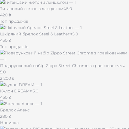
Титановий жетон з ланцюгом
5.0
420 ₴
Топ продажів
Шкіряний брелок Steel & Leather
5.0
430 ₴
Топ продажів
Подарунковий набір Zippo Street Chrome з гравіюванням
5.0
2 200 ₴
Кулон DREAM
5.0
450 ₴
Брелок Алекс
280 ₴
Новинка