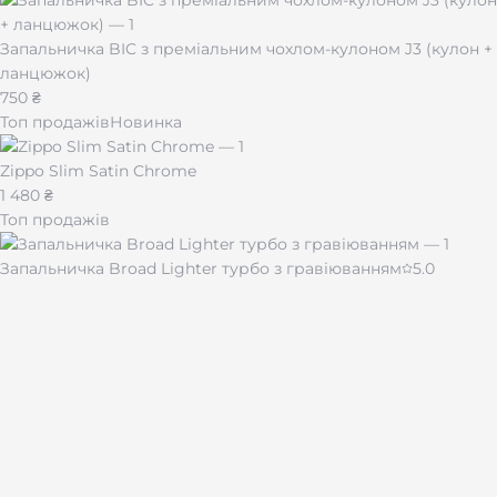
Запальничка BIC з преміальним чохлом-кулоном J3 (кулон +
ланцюжок)
750 ₴
Топ продажів
Новинка
Zippo Slim Satin Chrome
1 480 ₴
Топ продажів
Запальничка Broad Lighter турбо з гравіюванням
5.0
430 ₴
Чашка для кави "Імпресія" 510 мл
480 ₴
Лазерне гравіювання на подарунках і сувенірах по всій
Україні.