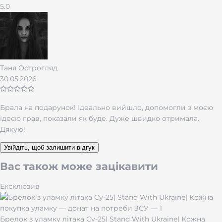
Це прикраса не «для всіх».
5.0
Це річ
про вас
, про памʼять, вибір, внутрішній
стрижень або важливу подію.
Такий срібний жетон часто замовляють:
як
особистий символ
;
Таня Острогляд
як
подарунок зі змістом
;
30.05.2026
як
пам’ятку
, яку носять близько до серця;
як
тихий знак сили
, зрозумілий лише власнику.
Брала на подарунок! Ідеально вийшло, допомогли з моєю
ідеєю грав, показали як буде. Дуже швидко отримала.
Дякую!
Увійдіть, щоб залишити відгук
Вас також може зацікавити
Ексклюзив
Брелок з уламку літака Су-25| Stand With Ukraine| Кожна