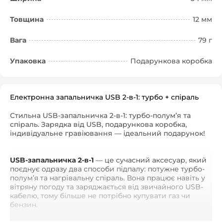
Товщина
12 мм
Вага
79 г
Упаковка
Подарункова коробка
Електронна запальничка USB 2-в-1: турбо + спіраль
Стильна USB-запальничка 2-в-1: турбо-полум’я та
спіраль. Зарядка від USB, подарункова коробка,
індивідуальне гравіювання — ідеальний подарунок!
USB-запальничка 2-в-1
— це сучасний аксесуар, який
поєднує одразу два способи підпалу: потужне турбо-
полум’я та нагрівальну спіраль. Вона працює навіть у
вітряну погоду та заряджається від звичайного USB-
кабелю, тому більше не потрібно купувати газ чи
бензин.