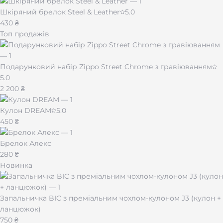
Шкіряний брелок Steel & Leather
5.0
430 ₴
Топ продажів
Подарунковий набір Zippo Street Chrome з гравіюванням
5.0
2 200 ₴
Кулон DREAM
5.0
450 ₴
Брелок Алекс
280 ₴
Новинка
Запальничка BIC з преміальним чохлом-кулоном J3 (кулон +
ланцюжок)
750 ₴