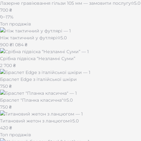
Лазерне гравіювання гільзи 105 мм — замовити послугу
5.0
Спіраль — безпечний і економний спосіб підпалу.
700 ₴
Зарядка через USB (кабель у комплекті).
−
17
%
Металевий корпус — міцний та довговічний.
Топ продажів
Преміальний вигляд при доступній ціні.
Можливість зробити унікальне гравіювання.
Це поєднання технології, стилю та особистого сенсу.
Ніж тактичний у футлярі
5.0
900 ₴
1 084 ₴
Срібна підвіска “Незламні Суми”
2 700 ₴
Браслет Edge з італійської шкіри
750 ₴
Браслет "Планка класична"
5.0
750 ₴
Титановий жетон з ланцюгом
5.0
420 ₴
Топ продажів