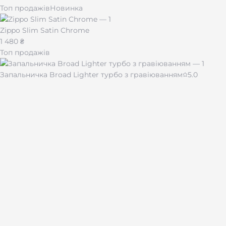
Топ продажів
Новинка
Zippo Slim Satin Chrome
1 480 ₴
Топ продажів
Запальничка Broad Lighter турбо з гравіюванням
5.0
430 ₴
Чашка для кави "Імпресія" 510 мл
480 ₴
Лазерне гравіювання на подарунках і сувенірах по всій
Україні.
Каталог
Брелоки