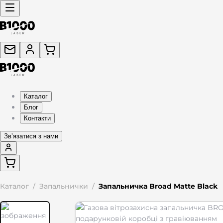
Каталог
Блог
Контакти
Звʼязатися з нами
Каталог
/
Запальнички
/
Запальничка Broad Matte Black