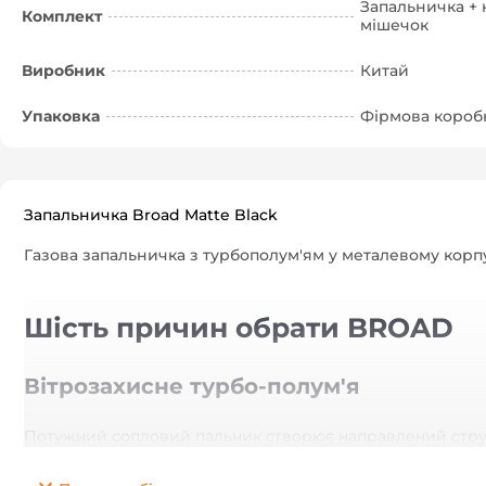
Запальничка + 
Комплект
мішечок
Виробник
Китай
Упаковка
Фірмова коробк
Запальничка Broad Matte Black
Газова запальничка з турбополум'ям у металевому корп
Шість причин обрати BROAD
Вітрозахисне турбо-полум'я
Потужний сопловий пальник створює направлений струмінь