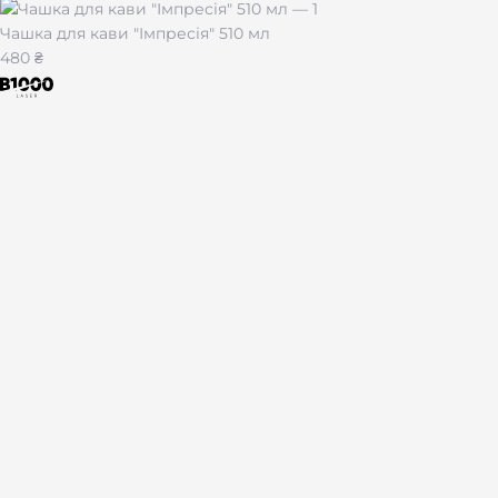
Чашка для кави "Імпресія" 510 мл
480 ₴
Лазерне гравіювання на подарунках і сувенірах по всій Укра
Каталог
Брелоки
Браслети
Запальнички
Жетони
Ножі
Набори
За тематикою
Для чоловіка
Для батька