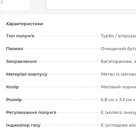
Характеристики
Тип полум'я
Турбо / вітроз
Паливо
Очищений бутан
Заправлення
Багаторазове, 
Матеріал корпусу
Метал із матов
Колір
Матовий чорний
Розмір
6.8 см х 3.3 см х
Регулювання полум'я
Є (колесо зниз
Індикатор газу
Є (оглядове вік