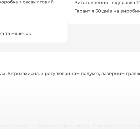
коробка + оксамитовий
Виготовлення і відправка 1
Гарантія 30 днів на виробн
а та мішечок
усі. Вітрозахисна, з регулюванням полум'я, лазерним гра
 полум'я, стійкий до вітру до 10 м/с. Запалить цигарку, си