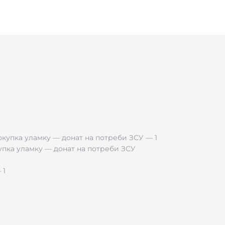
й на дотик і стійкий до подряпин. Матовий чорний колір н
контролювати залишок палива — ніколи не застанете себе з
усу дає змогу встановити ідеальну висоту полум'я — від ек
купка уламку — донат на потреби ЗСУ
ан у нижній частині. Одне заправлення — сотні використан
амитовим мішечком для зберігання. Не потребує додатковог