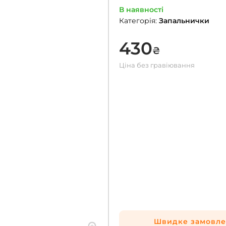
В наявності
Категорія
:
Запальнички
430
₴
Ціна без гравіювання
Швидке замовл