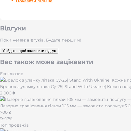
Міцний металевий корпус
Показати більше
Суцільнометалевий корпус із матовим покриттям приємни
Оглядове вікно для газу
Відгуки
Поки немає відгуків. Будьте першим!
Прозоре оглядове вікно на корпусі дозволяє візуально 
Увійдіть, щоб залишити відгук
Регулювання висоти полум'я
Вас також може зацікавити
Коліщатко точного налаштування на нижній частині корп
Ексклюзив
Багаторазове заправлення
Брелок з уламку літака Су-25| Stand With Ukraine| Кожна по
2 000 ₴
Заправляється стандартним очищеним бутаном через клап
Лазерне гравіювання гільзи 105 мм — замовити послугу
5.0
Подарункова комплектація
700 ₴
−
17
%
Поставляється в стильній фірмовій коробці разом із окс
Топ продажів