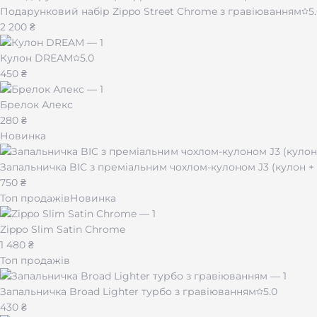
Кому підійде запальничка BROAD Matt
Подарунковий набір Zippo Street Chrome з гравіюванням
5
2 200 ₴
Це ідеальний вибір для
ділових людей та поціновувачів
до джинсів. Завдяки вітрозахисній технології вона буде н
Кулон DREAM
5.0
450 ₴
Якщо ви шукаєте
оригінальний подарунок для чоловік
висока практичність — саме те, що потрібно.
Брелок Алекс
280 ₴
Індивідуальне гравіювання — зробіть ї
Новинка
Ми наносимо будь-який текст, ім'я, дату, підпис, логоти
Запальничка BIC з преміальним чохлом-кулоном J3 (кулон 
— виконаємо точно та з любов'ю до деталей. Ідеально дл
750 ₴
Топ продажів
Новинка
Як заправити запальничку BROAD?
Zippo Slim Satin Chrome
Для заправлення потрібен балончик з
очищеним бутано
1 480 ₴
Утримуйте 3–5 секунд до наповнення. Після заправлення
Топ продажів
Запальничка Broad Lighter турбо з гравіюванням
5.0
430 ₴