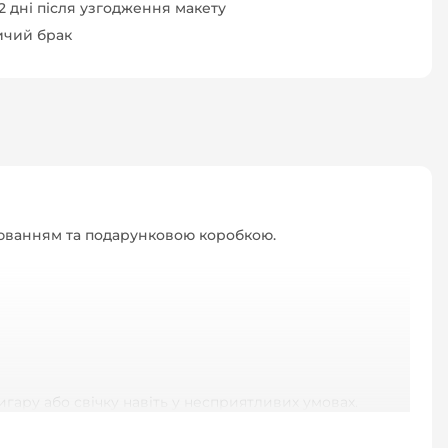
-2 дні після узгодження макету
ичий брак
віюванням та подарунковою коробкою.
гару або свічку навіть у несприятливих умовах.