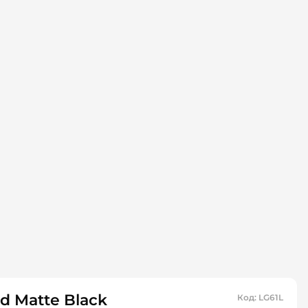
d Matte Black
Код
:
LG61L