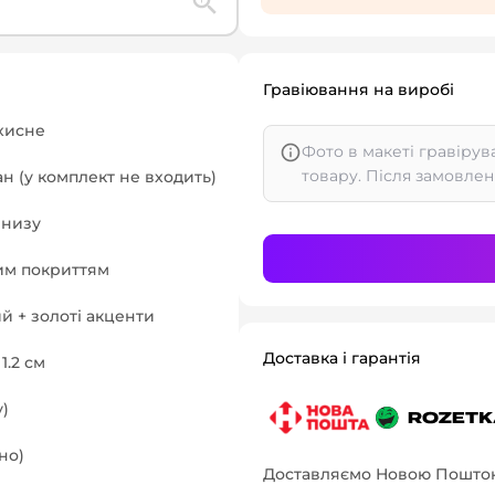
Гравіювання на виробі
ахисне
Фото в макеті гравірув
товару. Після замовлен
 (у комплект не входить)
знизу
им покриттям
 + золоті акценти
Доставка і гарантія
 1.2 см
у)
но)
Доставляємо Новою Поштою