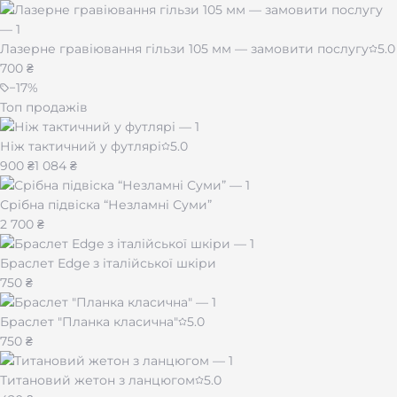
Турбо-полум’я
— стабільне займання навіть на
вітрі.
Лазерне гравіювання гільзи 105 мм — замовити послугу
5.0
Багаторазова заправка газом
— економно та
700 ₴
зручно.
−
17
%
Подарункова металева коробка
— готове рішення
для презенту.
Топ продажів
Стриманий дизайн
— чорний матовий колір,
приємний на дотик корпус.
Ніж тактичний у футлярі
5.0
900 ₴
1 084 ₴
Персональне гравіювання — зробіть
Срібна підвіска “Незламні Суми”
запальничку унікальною
2 700 ₴
Ми спеціалізуємося на професійному гравіюванні на
Браслет Edge з італійської шкіри
металі. Ви можете нанести:
750 ₴
ім’я чи ініціали;
Браслет "Планка класична"
5.0
важливу дату;
750 ₴
особисту фразу;
логотип або символ.
Титановий жетон з ланцюгом
5.0
Це перетворить Clipper Jet Metal Black Matt на