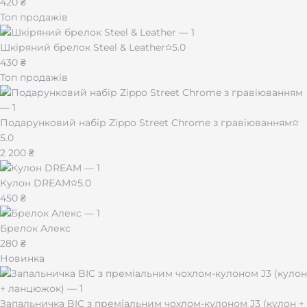
420 ₴
унікальний подарунок, який запам’ятається на роки.
Топ продажів
Шкіряний брелок Steel & Leather
5.0
430 ₴
Де купити
Топ продажів
Онлайн — з доставкою по всій Україні.
В офлайн-магазині в м. Житомир, вул, Київська, 77,
Подарунковий набір Zippo Street Chrome з гравіюванням
ТРЦ Глобал, B1000
5.0
2 200 ₴
Характеристики:
Кулон DREAM
5.0
Бренд:
Clipper
450 ₴
Модель:
Jet Metal Black Matt
Тип полум’я:
турбо (jet flame)
Брелок Алекс
Матеріал корпусу:
метал
280 ₴
Колір:
чорний матовий
Новинка
Заправка:
газ (багаторазова)
Комплектація:
запальничка + подарункова
металева коробка
Запальничка BIC з преміальним чохлом-кулоном J3 (кулон +