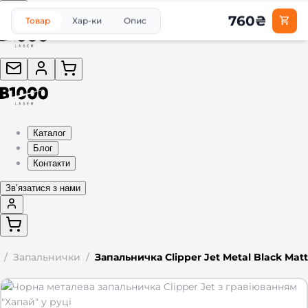
760
₴
Товар
Хар-ки
Опис
Каталог
Блог
Контакти
Звʼязатися з нами
/
Запальнички
/
Запальничка Clipper Jet Metal Black Matt