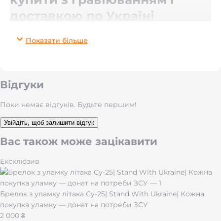
доставкою по Україні
Clipper Jet Metal Black Matt
Показати більше
— це преміальна турбо-
запальничка для тих, хто цінує надійність, стиль і
статус. Повністю металева конструкція, стриманий
чорний матовий колір і подарункова металева
коробочка роблять її ідеальним подарунком для
Відгуки
чоловіків і жінок.
Поки немає відгуків. Будьте першим!
Завдяки потужному
турбо-полум’ю (jet flame)
запальничка працює навіть на сильному вітрі, а
Увійдіть, щоб залишити відгук
можливість
багаторазової заправки газом
забезпечує
довговічність.
Вас також може зацікавити
Ексклюзив
Переваги Clipper Jet Metal Black
Matt
Брелок з уламку літака Су-25| Stand With Ukraine| Кожна
покупка уламку — донат на потреби ЗСУ
Повністю металева конструкція
— преміальна
2 000 ₴
якість і міцність.