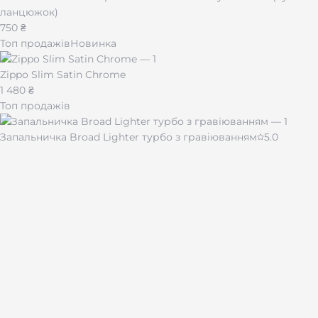
Особливості:
можливість персонального
ланцюжок)
гравіювання
750 ₴
Топ продажів
Новинка
Замовляйте Clipper Jet Metal Black Matt уже
сьогодні
— і отримаєте стильний аксесуар, який
Zippo Slim Satin Chrome
підкреслить індивідуальність і стане надійним
1 480 ₴
супутником у будь-якій ситуації.
Топ продажів
Запальничка Broad Lighter турбо з гравіюванням
5.0
430 ₴
Чашка для кави "Імпресія" 510 мл
480 ₴
Лазерне гравіювання на подарунках і сувенірах по всій
Україні.
Каталог