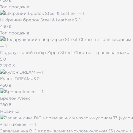
420 ₴
Топ продажів
Шкіряний брелок Steel & Leather
5.0
430 ₴
Топ продажів
Подарунковий набір Zippo Street Chrome з гравіюванням
5.0
2 200 ₴
Кулон DREAM
5.0
450 ₴
Брелок Алекс
280 ₴
Новинка
Запальничка BIC з преміальним чохлом-кулоном J3 (кулон +