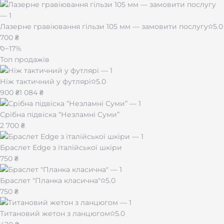
Лазерне гравіювання гільзи 105 мм — замовити послугу
5.0
700 ₴
−
17
%
Топ продажів
Ніж тактичний у футлярі
5.0
900 ₴
1 084 ₴
Срібна підвіска “Незламні Суми”
2 700 ₴
Браслет Edge з італійської шкіри
750 ₴
Браслет "Планка класична"
5.0
750 ₴
Титановий жетон з ланцюгом
5.0