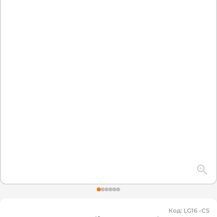
Код
:
LG16 -CS