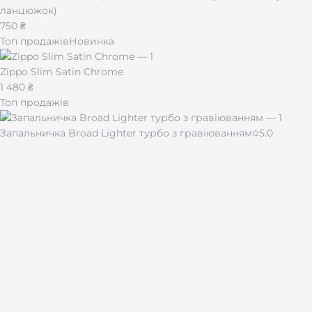
ланцюжок)
750 ₴
Топ продажів
Новинка
Zippo Slim Satin Chrome
1 480 ₴
Топ продажів
Запальничка Broad Lighter турбо з гравіюванням
5.0
430 ₴
Чашка для кави "Імпресія" 510 мл
480 ₴
Лазерне гравіювання на подарунках і сувенірах по всій
Україні.
Каталог