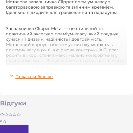
Металева запальничка Clipper преміум-класу з
багаторазовою заправкою та змінним кремнієм.
Ідеально підходить для гравіювання та подарунка.
Запальничка Clipper Metal — це стильний та
практичний аксесуар преміум-класу, який поєднує
сучасний дизайн, надійність і довговічність.
Металевий корпус забезпечує високу міцність та
приємну вагу в руці, а фірмова конструкція Clipper
робить використання максимально комфортним у
щоденному житті. Завдяки елегантному зовнішньому
вигляду та якісному виконанню така запальничка
стане чудовим подарунком для чоловіка, друга,
колеги або близької людини.
Показати більше
Clipper Metal підтримує багаторазову заправку та має
змінний кремній, що значно подовжує термін служби
виробу. Це не одноразова запальничка, а надійний
Відгуки
аксесуар, який можна використовувати роками.
Металева поверхня ідеально підходить для лазерного
гравіювання, тому модель часто обирають для
персоналізованих подарунків, нанесення імені,
5.0
ініціалів, логотипу або пам’ятного напису.