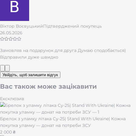
Запальнички Clipper відомі у всьому світі своєю
якістю, ергономічною формою та оригінальним
механізмом. Завдяки компактному розміру
запальничка легко поміщається в кишені або сумці, а
Віктор Воєвуцький
Підтверджений покупець
стильний металевий корпус додає преміального
26.05.2026
вигляду. Модель чудово підходить як для
повсякденного використання, так і для подарункового
набору.
Замовляв на подарунок для друга Думаю сподобається)
Відправили дуже швидко
У нашому магазині ви можете купити Clipper Metal для
себе або замовити варіант з індивідуальним
гравіюванням. Це чудовий вибір для подарунка на
день народження, річницю, День батька, Новий рік
Увійдіть, щоб залишити відгук
або будь-яку іншу важливу подію. Металева
запальничка Clipper — це поєднання стилю,
Вас також може зацікавити
функціональності та надійності в одному аксесуарі.
Ексклюзив
Брелок з уламку літака Су-25| Stand With Ukraine| Кожна
покупка уламку — донат на потреби ЗСУ
2 000 ₴