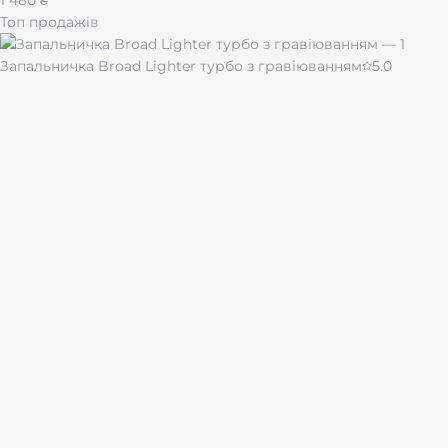
Топ продажів
Запальничка Broad Lighter турбо з гравіюванням
5.0
430 ₴
Чашка для кави "Імпресія" 510 мл
480 ₴
Лазерне гравіювання на подарунках і сувенірах по всій
Україні.
Каталог
Брелоки
Браслети
Запальнички
Жетони
Ножі