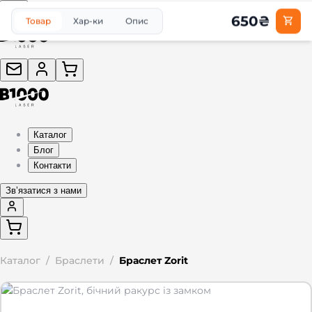
650
₴
Товар
Хар-ки
Опис
Каталог
Блог
Контакти
Звʼязатися з нами
Каталог
/
Браслети
/
Браслет Zorit