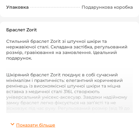
Упаковка
Подарункова коробка
Браслет Zorit
Стильний браслет Zorit зі штучної шкіри та
нержавіючої сталі. Складана застібка, регульований
розмір, гравіювання на замовлення. Ідеальний
подарунок.
Шкіряний браслет Zorit поєднує в собі сучасний
мінімалізм і практичність: елегантний коричневий
ремінець із високоякісної штучної шкіри та міцна
вставка з медичної сталі 316L створюють
універсальний унісекс-аксесуар. Завдяки надійному
замку браслет легко фіксується на зап’ясті та не
зісковзує під час руху. Регульований розмір (від 19 до
22 см) гарантує ідеальну посадку для будь-якого
зап’ястя, а легкий догляд дає можливість миттєво
відновити блиск металу та шкіри.
Показати більше
Чому Zorit — ідеальний подарунок?