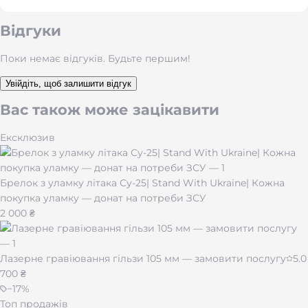
Персоналізація:
замовте лазерне гравіювання
Відгуки
власних ініціалів, пам’ятної дати або значущого
вислову.
Поки немає відгуків. Будьте першим!
Стиль і символіка:
нанесіть улюблений символ (∞,
♡, #hashtag), координати важливого місця або
Увійдіть, щоб залишити відгук
коротку фразу — браслет відображатиме вашу
історію.
Вас також може зацікавити
Універсальність:
підходить і чоловікам, і жінкам,
пасує як до офісного костюму, так і до casual-образу.
Ексклюзив
Що можна вигравірувати:
Ім’я та прізвище або скорочення (“A & B ♡”)
Брелок з уламку літака Су-25| Stand With Ukraine| Кожна
Важлива дата (“01.01.2025”)
покупка уламку — донат на потреби ЗСУ
Надихаючий вислів (“Carpe Diem”, “Будь собою”)
2 000 ₴
Символ нескінченності “∞” або географічні
координати пам’ятного куточка
Короткий вірш чи цитата (“Там, де ти — мій дім”)
Лазерне гравіювання гільзи 105 мм — замовити послугу
5.0
700 ₴
−
17
%
Топ продажів