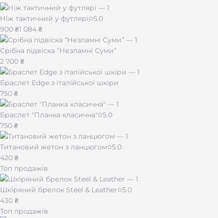
Ніж тактичний у футлярі
5.0
900 ₴
1 084 ₴
Кожен браслет Zorit упакований у стильну чорну
коробку — готовий до вручення без додаткових
Срібна підвіска “Незламні Суми”
приготувань. Замовляйте сьогодні і підкресліть свою
2 700 ₴
унікальність!
Браслет Edge з італійської шкіри
750 ₴
Браслет "Планка класична"
5.0
750 ₴
Титановий жетон з ланцюгом
5.0
420 ₴
Топ продажів
Шкіряний брелок Steel & Leather
5.0
430 ₴
Топ продажів