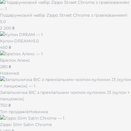
Подарунковий набір Zippo Street Chrome з гравіюванням
5.0
2 200 ₴
Кулон DREAM
5.0
450 ₴
Брелок Алекс
280 ₴
Новинка
Запальничка BIC з преміальним чохлом-кулоном J3 (кулон +
ланцюжок)
750 ₴
Топ продажів
Новинка
Zippo Slim Satin Chrome
1 480 ₴