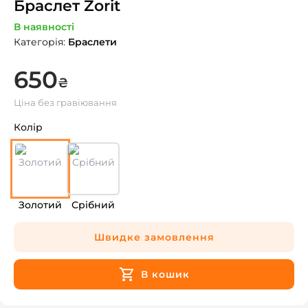
Браслет Zorit
В наявності
Категорія
:
Браслети
650
₴
Ціна без гравіювання
Колір
Золотий
Срібний
Швидке замовлення
В кошик