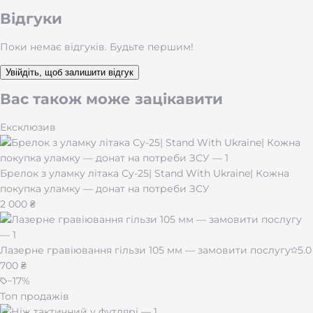
Універсальний розмір легко підлаштовується під
Відгуки
зап’ясток, а надійний замочок-клац гарантовано фіксує
браслет, не дозволяючи йому випадково знятися.
Поки немає відгуків. Будьте першим!
Подаруйте собі стильний аксесуар із можливістю
Увійдіть, щоб залишити відгук
персоналізації та створіть свій неповторний образ
разом із браслетами Vinox!
Вас також може зацікавити
Ексклюзив
Брелок з уламку літака Су-25| Stand With Ukraine| Кожна
покупка уламку — донат на потреби ЗСУ
2 000 ₴
Лазерне гравіювання гільзи 105 мм — замовити послугу
5.0
700 ₴
−
17
%
Топ продажів