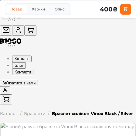
400
₴
Товар
Хар-ки
Опис
Каталог
Блог
Контакти
Звʼязатися з нами
Каталог
/
Браслети
/
Браслет силікон Vinox Black / Silver