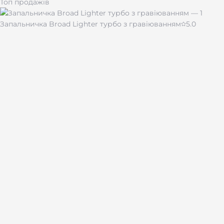
Топ продажів
Запальничка Broad Lighter турбо з гравіюванням
5.0
430 ₴
Чашка для кави "Імпресія" 510 мл
480 ₴
Лазерне гравіювання на подарунках і сувенірах по всій
Україні.
Каталог
Брелоки
Браслети
Запальнички
Жетони
Ножі