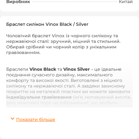
Виробник
Китай
Браслет силікон Vinox Black / Silver
Чоловічий браслет Vinox із чорного силікону та
нержавіючої сталі: зручний, міцний та стильний.
Обирай срібний чи чорний колір з унікальним
гравіюванням.
Браслети
Vinox Black
та
Vinox Silver
– це ідеальне
поєднання сучасного дизайну, максимального
комфорту та високої якості. Виготовлені з міцного
силікону та нержавіючої сталі. А завдяки захисному
покриттю на металевій пластині ви можете замовити
індивідуальне гравіювання
(ім’я, мотивуючий вислів,
дату важливої події чи зображення), що зробить
аксесуар справді унікальним.
Показати більше
Vinox Black
з глянцевою чорною пластиною
підкреслює впевненість та вашу енергію, а
Vinox
Silver
– срібляста сталь додає благородного блиску і
стане витонченим доповненням до будь-якого образу.