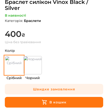
Браслет силікон Vinox Black /
Silver
В наявності
Категорія
:
Браслети
400
₴
Ціна без гравіювання
Колір
Срібний
Чорний
Швидке замовлення
В кошик