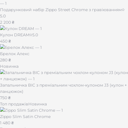
Подарунковий набір Zippo Street Chrome з гравіюванням
5.0
2 200 ₴
Кулон DREAM
5.0
450 ₴
Брелок Алекс
280 ₴
Новинка
Запальничка BIC з преміальним чохлом-кулоном J3 (кулон +
ланцюжок)
750 ₴
Топ продажів
Новинка
Zippo Slim Satin Chrome
1 480 ₴