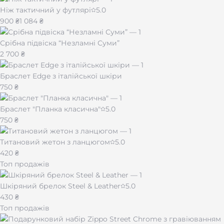
Ніж тактичний у футлярі
5.0
900 ₴
1 084 ₴
Срібна підвіска “Незламні Суми”
2 700 ₴
Браслет Edge з італійської шкіри
750 ₴
Браслет "Планка класична"
5.0
750 ₴
Титановий жетон з ланцюгом
5.0
420 ₴
Топ продажів
Шкіряний брелок Steel & Leather
5.0
430 ₴
Топ продажів