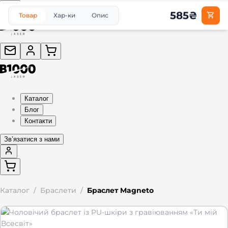
585
₴
Товар
Хар-ки
Опис
Каталог
Блог
Контакти
Звʼязатися з нами
Каталог
/
Браслети
/
Браслет Magneto