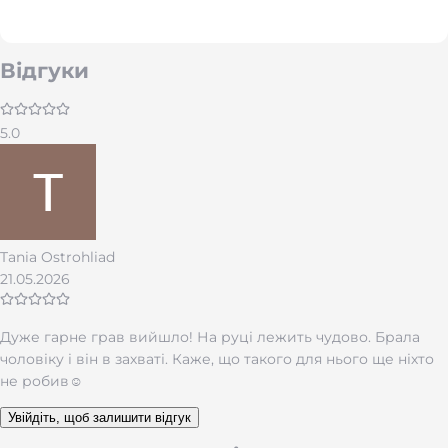
Відгуки
5.0
Цей браслет легко впишеться в щоденний образ або
Tania Ostrohliad
стане подарунком із глибоким змістом. У комплекті —
класична подарункова коробка, тому він готовий до
21.05.2026
вручення. А якщо хочеш зробити його ще більш
особистим — ми зробимо гравіювання за твоїм
побажанням.
Дуже гарне грав вийшло! На руці лежить чудово. Брала
чоловіку і він в захваті. Каже, що такого для нього ще ніхто
Це не просто аксесуар. Це те, що нагадує про
не робив☺️
головне. Щодня.
Увійдіть, щоб залишити відгук