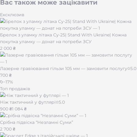
Вас також може зацікавити
Ексклюзив
Брелок з уламку літака Су-25| Stand With Ukraine| Кожна
покупка уламку — донат на потреби ЗСУ
2 000 ₴
Лазерне гравіювання гільзи 105 мм — замовити послугу
5.0
700 ₴
−
17
%
Топ продажів
Ніж тактичний у футлярі
5.0
900 ₴
1 084 ₴
Срібна підвіска “Незламні Суми”
2 700 ₴