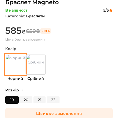
Браслет Magneto
В наявності
5
/5
Категорія
:
Браслети
585
650
₴
₴
-
10
%
Ціна без гравіювання
Колір
Чорний
Срібний
Розмір
19
20
21
22
Швидке замовлення