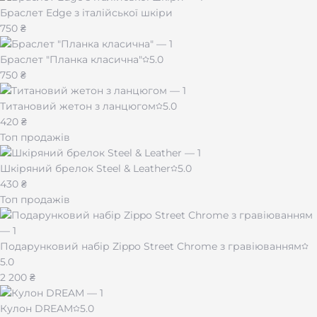
Браслет Edge з італійської шкіри
750 ₴
Браслет "Планка класична"
5.0
750 ₴
Титановий жетон з ланцюгом
5.0
420 ₴
Топ продажів
Шкіряний брелок Steel & Leather
5.0
430 ₴
Топ продажів
Подарунковий набір Zippo Street Chrome з гравіюванням
5.0
2 200 ₴
Кулон DREAM
5.0