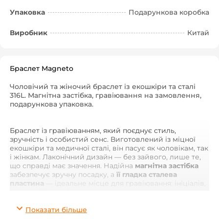
Упаковка
Подарункова коробка
Виробник
Китай
Браслет Magneto
Чоловічий та жіночий браслет із екошкіри та сталі
316L. Магнітна застібка, гравіювання на замовлення,
подарункова упаковка.
Браслет із гравіюванням, який поєднує стиль,
зручність і особистий сенс. Виготовлений із міцної
екошкіри та медичної сталі, він пасує як чоловікам, так
і жінкам. Лаконічний дизайн — без зайвого, лише те,
що справді має значення. Надійна
магнітна застібка
забезпечує зручну посадку, а
її гладка сталева
пластина
— ідеальне місце для гравіювання: ініціалів,
важливої дати, фрази чи координат.
Показати більше