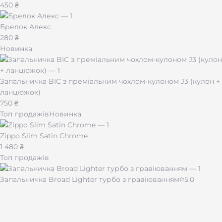
450 ₴
Брелок Алекс
280 ₴
Новинка
Запальничка BIC з преміальним чохлом-кулоном J3 (кулон +
ланцюжок)
750 ₴
Топ продажів
Новинка
Zippo Slim Satin Chrome
1 480 ₴
Топ продажів
Запальничка Broad Lighter турбо з гравіюванням
5.0
430 ₴
Чашка для кави "Імпресія" 510 мл