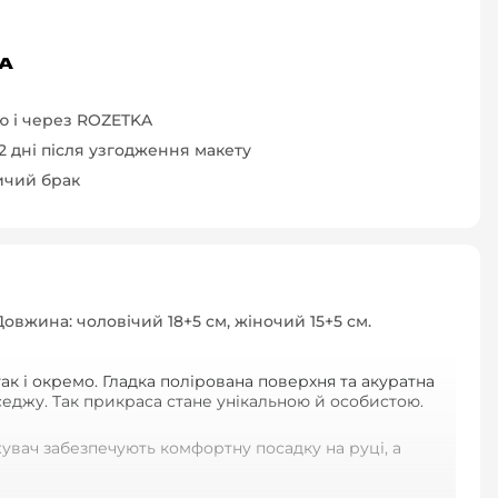
 і через ROZETKA
-2 дні після узгодження макету
ичий брак
овжина: чоловічий 18+5 см, жіночий 15+5 см.
ак і окремо. Гладка полірована поверхня та акуратна
еседжу. Так прикраса стане унікальною й особистою.
жувач забезпечують комфортну посадку на руці, а