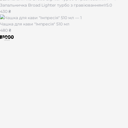
Запальничка Broad Lighter турбо з гравіюванням
5.0
430 ₴
Чашка для кави "Імпресія" 510 мл
480 ₴
Лазерне гравіювання на подарунках і сувенірах по всій Укра
Каталог
Брелоки
Браслети
Запальнички
Жетони
Ножі
Набори
За тематикою