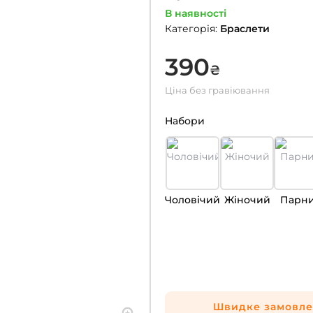
В наявності
Категорія
:
Браслети
390
₴
Ціна без гравіювання
Набори
Чоловічий
Жіночий
Парн
Швидке замовл