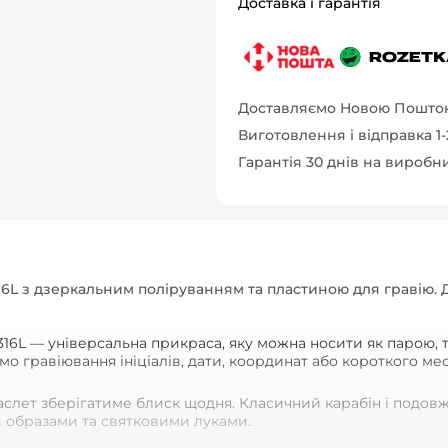
Доставка і гарантія
Доставляємо Новою Поштою
Виготовлення і відправка 1
Гарантія 30 днів на виробн
16L з дзеркальним поліруванням та пластиною для гравію. Д
316L — універсальна прикраса, яку можна носити як парою, т
емо гравіювання ініціалів, дати, координат або короткого м
браслет зберігатиме блиск щодня. Класичний карабін і подов
и образами та святковими луками.