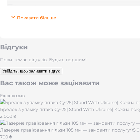
Переваги
Показати більше
Матеріал:
нержавіюча сталь 316L
Обробка:
дзеркальне полірування (стійкий блиск, гла
Персоналізація:
індивідуальне гравіювання на пласти
Можна купити:
парою або кожен браслет окремо
Відгуки
Догляд мінімальний:
достатньо протирати м’якою се
Поки немає відгуків. Будьте першим!
Розміри
Увійдіть, щоб залишити відгук
Чоловічий:
довжина 18 + 5 см (подовжувач), ширина л
Вас також може зацікавити
Жіночий:
довжина 15 + 5 см (подовжувач), ширина ла
Ексклюзив
Кому підійде:
як стильний щоденний аксесуар, як парний
Брелок з уламку літака Су-25| Stand With Ukraine| Кожна по
2 000 ₴
Ідеї гравію:
ініціали, важлива дата, координати місця зус
Лазерне гравіювання гільзи 105 мм — замовити послугу
5.0
700 ₴