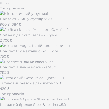
−
17
%
Топ продажів
Ніж тактичний у футлярі
5.0
900 ₴
1 084 ₴
Срібна підвіска “Незламні Суми”
2 700 ₴
Браслет Edge з італійської шкіри
750 ₴
Браслет "Планка класична"
5.0
750 ₴
Титановий жетон з ланцюгом
5.0
420 ₴
Топ продажів
Шкіряний брелок Steel & Leather
5.0