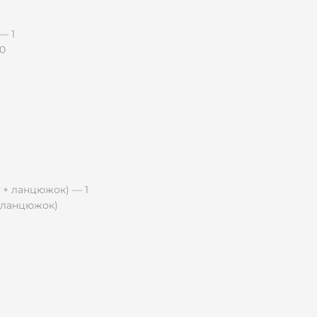
.0
+ ланцюжок)