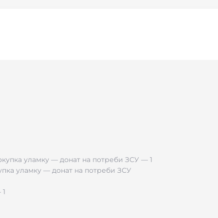
дка поверхня)
ні
рветкою
анцюга ~7 мм, пластина
50×10 мм
.
нцюга ~4 мм, пластина
40×5 мм
(товщина ~0,5 мм).
 браслет для закоханих або символічний подарунок близьк
купка уламку — донат на потреби ЗСУ
трічі, коротка фраза чи мотиватор.