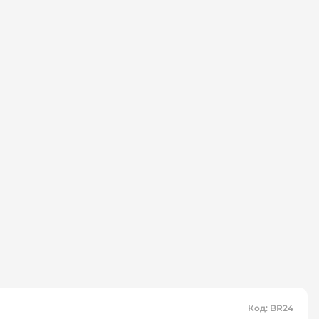
Код
:
BR24