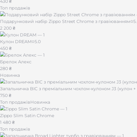
430 ₴
Топ продажів
Подарунковий набір Zippo Street Chrome з гравіюванням
5
2 200 ₴
Кулон DREAM
5.0
450 ₴
Брелок Алекс
280 ₴
Новинка
Запальничка BIC з преміальним чохлом-кулоном J3 (кулон 
750 ₴
Топ продажів
Новинка
Zippo Slim Satin Chrome
1 480 ₴
Топ продажів