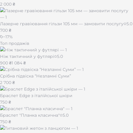
2 000 ₴
Адресник легкий, безпечний, має гладкі краї та не
заважає тварині. Його легко прикріпити до ошийника
за допомогою кільця, що входить у комплект.
Лазерне гравіювання гільзи 105 мм — замовити послугу
5.0
700 ₴
Це не просто прикраса — це
важливий елемент
−
17
%
безпеки
, який допоможе швидко повернути вашого
Топ продажів
пухнастика додому у разі непередбаченої ситуації.
Ніж тактичний у футлярі
5.0
900 ₴
1 084 ₴
Срібна підвіска “Незламні Суми”
2 700 ₴
Браслет Edge з італійської шкіри
750 ₴
Браслет "Планка класична"
5.0
750 ₴