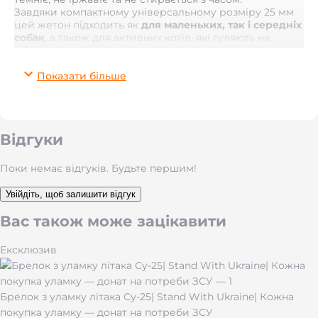
Завдяки компактному універсальному розміру 25 мм
цей жетон підходить як
для маленьких, так і середніх
собак
, а також для активних котів, які гуляють на
вулиці або мають потребу у швидкому поверненні
додому у разі втрати.
Показати більше
На поверхню адресника наноситься
глибоке лазерне
гравіювання
, яке не зітреться та залишиться
читабельним навіть через роки. Ви можете
персоналізувати жетон: ім’я тварини, номер телефону,
Відгуки
додатковий текст або символи.
Гравіювання виконується з двох сторін — за вашим
Поки немає відгуків. Будьте першим!
бажанням.
Увійдіть, щоб залишити відгук
Модель доступна у кількох класичних відтінках:
Вас також може зацікавити
золото
срібло
Ексклюзив
чорний
Ці кольори гармонійно поєднуються з будь-яким
Брелок з уламку літака Су-25| Stand With Ukraine| Кожна
нашийником і підкреслюють стиль вашого
улюбленця.
покупка уламку — донат на потреби ЗСУ