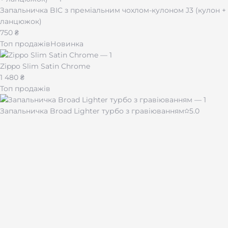
Запальничка BIC з преміальним чохлом-кулоном J3 (кулон +
ланцюжок)
750 ₴
Топ продажів
Новинка
Zippo Slim Satin Chrome
1 480 ₴
Топ продажів
Запальничка Broad Lighter турбо з гравіюванням
5.0
430 ₴
Чашка для кави "Імпресія" 510 мл
480 ₴
Лазерне гравіювання на подарунках і сувенірах по всій
Україні.