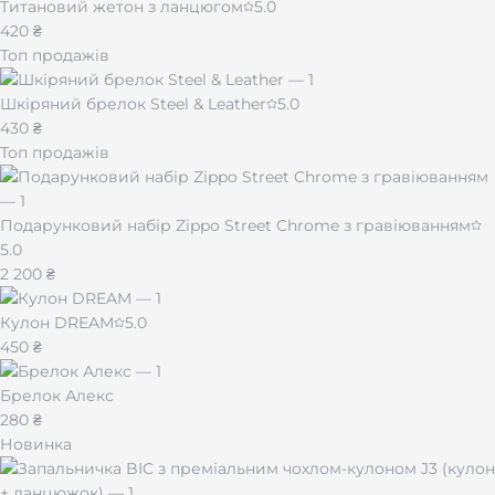
Титановий жетон з ланцюгом
5.0
420 ₴
Топ продажів
Шкіряний брелок Steel & Leather
5.0
430 ₴
Топ продажів
Подарунковий набір Zippo Street Chrome з гравіюванням
5.0
2 200 ₴
Кулон DREAM
5.0
450 ₴
Брелок Алекс
280 ₴
Новинка