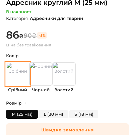
Адресник круглий M (25 мм)
В наявності
Категорія
:
Адресники для тварин
86
90
₴
₴
-
5
%
Ціна без гравіювання
Колір
Срібний
Чорний
Золотий
Розмір
M (25 мм)
L (30 мм)
S (18 мм)
Швидке замовлення