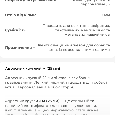
персоналізації)
Отвір під кільце
3 мм
Підходить для всіх типів шкіряних,
Сумісність
текстильних, нейлонових та
металевих нашийників
Ідентифікаційний жетон для собак та
Призначення
котів, із персональними даними
Адресник круглий M (25 мм)
Адресник круглий 25 мм зі сталі з глибоким
гравіюванням. Легкий, міцний, підходить для собак і
котів. Персоналізація з обох сторін.
Адресник круглий
M (25 мм)
— це стильний та
надійний ідентифікатор для вашого улюбленця,
виготовлений із міцної нержавіючої сталі, яка не
темніє, не іржавіє та не стирається з часом.